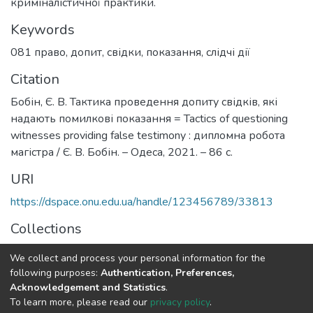
криміналістичної практики.
Keywords
081 право
,
допит
,
свідки
,
показання
,
слідчі дії
Citation
Бобін, Є. В. Тактика проведення допиту свідків, які
надають помилкові показання = Tactics of questioning
witnesses providing false testimony : дипломна робота
магістра / Є. В. Бобін. – Одеса, 2021. – 86 с.
URI
https://dspace.onu.edu.ua/handle/123456789/33813
Collections
Економіко-правовий факультет
We collect and process your personal information for the
following purposes:
Authentication, Preferences,
Full item page
Acknowledgement and Statistics
.
To learn more, please read our
privacy policy
.