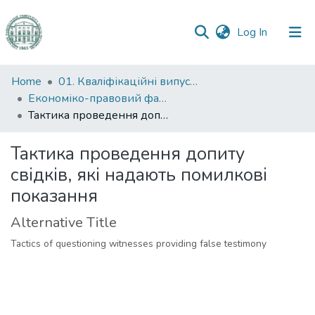
(current)
Log In
Communities
Home
01. Кваліфікаційні випускні роботи здобувачів вищої освіти
&
Економіко-правовий факультет
Collections
Тактика проведення допиту свідків, які надають помилкові показання
All of DSpace
Тактика проведення допиту
свідків, які надають помилкові
Statistics
показання
Alternative Title
Tactics of questioning witnesses providing false testimony