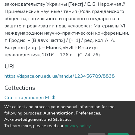
законодательству Украины [Текст] / Е. В. Нарожная //
Принеманские научные чтения (Роль гражданского
общества, социального и правового государства в
защите и реализации прав человека) : Материалы VI
международной научно-практической конференции,
г. Гродно. – [В двух частях] / [Ч. 1] / ред. кол. А. А.
Богустов [и др.]. – Минск, «БИП-Институт
правоведения», 2016. – 126 с. – (С. 74-76).
URI
https://dspace.onu.edu.ua/handle/123456789/8838
Collections
Статті та доповіді ЕПФ
We collect and process your personal information for the
Full item page
following purposes:
Authentication, Preferences,
Acknowledgement and Statistics
.
To learn more, please read our
privacy policy
.
DSpace software
copyright © 2009-2026
LYRASIS