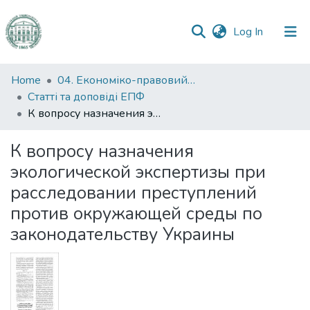
(current)
Log In
Communities
Home
04. Економіко-правовий факультет
&
Статті та доповіді ЕПФ
Collections
К вопросу назначения экологической экспертизы при расследовании преступлений против окружающей среды по законодательству Украины
All of DSpace
К вопросу назначения
экологической экспертизы при
Statistics
расследовании преступлений
против окружающей среды по
законодательству Украины