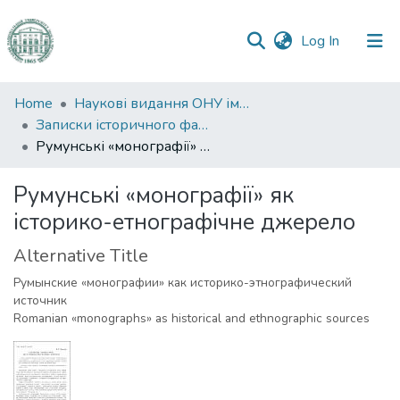
(current)
Log In
Communities
Home
Наукові видання ОНУ імені І. І. Мечникова
&
Записки історичного факультету
Collections
Румунські «монографії» як історико-етнографічне джерело
All of DSpace
Румунські «монографії» як
історико-етнографічне джерело
Statistics
Alternative Title
Румынские «монографии» как историко-этнографический
источник
Romanian «monographs» as historical and ethnographic sources