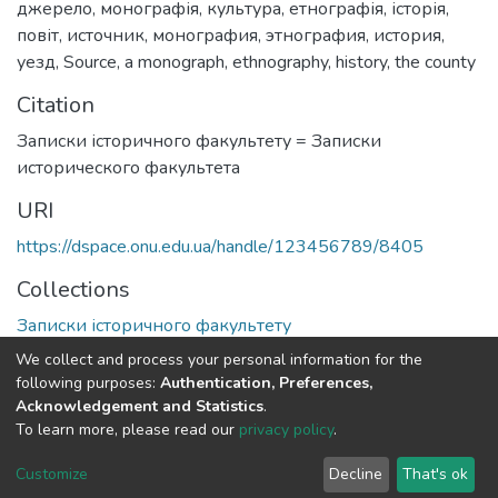
джерело
,
монографія
,
культура
,
етнографія
,
історія
,
повіт
,
источник
,
монография
,
этнография
,
история
,
уезд
,
Source
,
a monograph
,
ethnography
,
history
,
the county
Citation
Записки історичного факультету = Записки
исторического факультета
URI
https://dspace.onu.edu.ua/handle/123456789/8405
Collections
Записки історичного факультету
We collect and process your personal information for the
Full item page
following purposes:
Authentication, Preferences,
Acknowledgement and Statistics
.
To learn more, please read our
privacy policy
.
DSpace software
copyright © 2009-2026
LYRASIS
Cookie
Privacy
End User
Send
Customize
Decline
That's ok
settings
policy
Agreement
Feedback