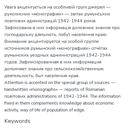
Увага акцентується на особливій групі джерел —
рукописних «монографіях» — звітах румунських
повітових адміністрацій 1942-1944 років.
Зафіксована в них інформація доповнює знання про
господарську діяльність, побут населення краю.
Внимание акцентируется на особой группе
источников румынский «монографиях» отчётах
румынских уездных администраций 1942-1944
годов. Зафиксированная в них информация
дополняет знания про сельскохозяйственную
деятельность, быт населения края.
Attention is accented on the special group of sources —
handwritten «monographs» — reports of Romanian
повітових administrations of 1942-1944. The information
fixed in them complements knowledge about economic
activity, way of life of population of edge.
Keywords