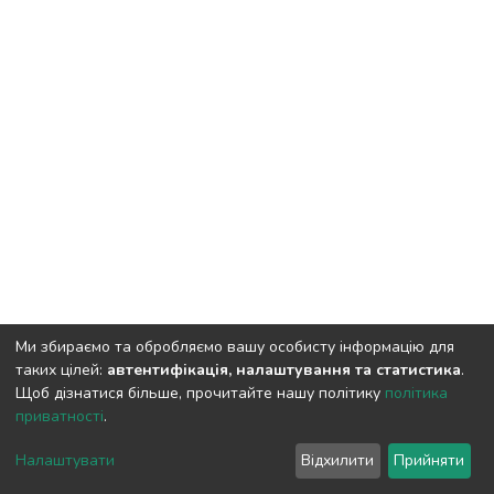
Ми збираємо та обробляємо вашу особисту інформацію для
таких цілей:
автентифікація, налаштування та статистика
.
Щоб дізнатися більше, прочитайте нашу політику
політика
приватності
.
DSpace software
copyright © 2009-2026
LYRASIS
Налаштувати
Відхилити
Прийняти
Cookie settings
Privacy policy
End User Agreement