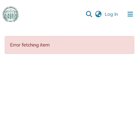
(current)
Log In
Communities
&
Error fetching item
Collections
All of DSpace