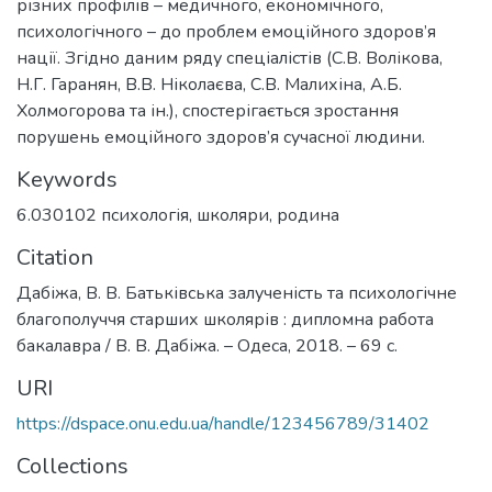
різних профілів – медичного, економічного,
психологічного – до проблем емоційного здоров’я
нації. Згідно даним ряду спеціалістів (С.В. Волікова,
Н.Г. Гаранян, В.В. Ніколаєва, С.В. Малихіна, А.Б.
Холмогорова та ін.), спостерігається зростання
порушень емоційного здоров’я сучасної людини.
Keywords
6.030102 психологія
,
школяри
,
родина
Citation
Дабіжа, В. В. Батьківська залученість та психологічне
благополуччя старших школярів : дипломна работа
бакалавра / В. В. Дабіжа. – Одеса, 2018. – 69 с.
URI
https://dspace.onu.edu.ua/handle/123456789/31402
Collections