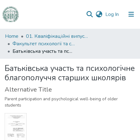
(current)
Log In
Communities
Home
01. Кваліфікаційні випускні роботи здобувачів вищої освіти
&
Факультет психології та соціальної роботи
Collections
Батьківська участь та психологічне благополуччя старших школярів
All of DSpace
Батьківська участь та психологічне
благополуччя старших школярів
Statistics
Alternative Title
Parent participation and psychological well-being of older
students