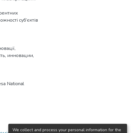
урентних
жності суб’єктів
новації
,
ть
,
инновации
,
sa National
We collect and process your personal information for the
номіка