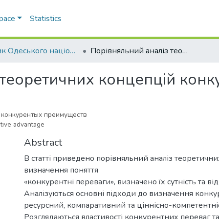
Space
Statistics
Вісник Одеського національного університету. Економіка
Порівняльний аналіз теоретичних концепцій конкурентних переваг
 теоретичних концепцій конк
 конкурентых преимуществ
itive advantage
Abstract
В статті приведено порівняльний аналіз теоретични
визначення поняття
«конкурентні переваги», визначено їх сутність та від
Аналізуються основні підходи до визначення конку
ресурсний, компаративний та ціннісно-компетентні
Розглядаються властивості конкурентних переваг та