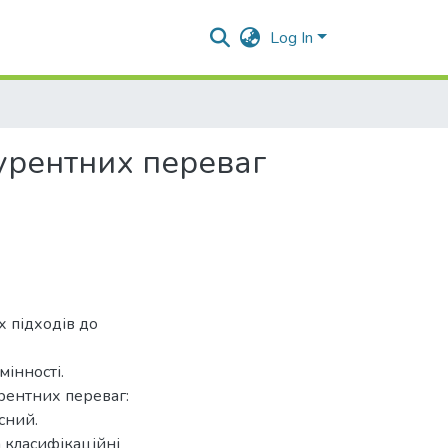
Log In
урентних переваг
х підходів до
мінності.
рентних переваг:
сний.
 класифікаційні