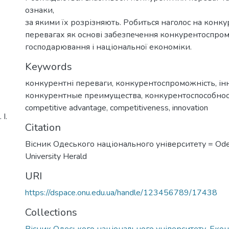
ознаки,
за якими їх розрізняють. Робиться наголос на конк
перевагах як основі забезпечення конкурентоспромо
господарювання і національної економіки.
Keywords
конкурентні переваги
,
конкурентоспроможність
,
ін
конкурентные преимущества
,
конкурентоспособнос
competitive advantage
,
competitiveness
,
innovation
І.
Citation
Вісник Одеського національного університету = Ode
University Herald
URI
https://dspace.onu.edu.ua/handle/123456789/17438
Collections
Вісник Одеського національного університету. Еко