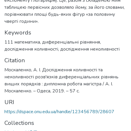
експоненту і логарифм). Це, разом з складеною ним
таблицею первісних дозволяло йому, за його словами,
порівнювати площі будь-яких фігур «за половину
чверті години».
Keywords
111 математика
,
диференціальні рівняння
,
дослідження коливності
,
дослідження неколивності
Citation
Москаленко, А. І. Дослідження коливності та
неколивності розв'язків диференціальних рівнянь
вищих порядків : дипломна робота магістра / А. І.
Москаленко. – Одеса, 2019. – 57 с.
URI
https://dspace.onu.edu.ua/handle/123456789/28607
Collections