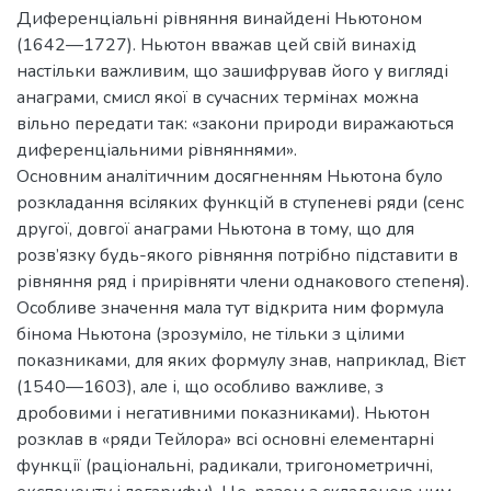
Диференціальні рівняння винайдені Ньютоном
(1642—1727). Ньютон вважав цей свій винахід
настільки важливим, що зашифрував його у вигляді
анаграми, смисл якої в сучасних термінах можна
вільно передати так: «закони природи виражаються
диференціальними рівняннями».
Основним аналітичним досягненням Ньютона було
розкладання всіляких функцій в ступеневі ряди (сенс
другої, довгої анаграми Ньютона в тому, що для
розв’язку будь-якого рівняння потрібно підставити в
рівняння ряд і прирівняти члени однакового степеня).
Особливе значення мала тут відкрита ним формула
бінома Ньютона (зрозуміло, не тільки з цілими
показниками, для яких формулу знав, наприклад, Вієт
(1540—1603), але і, що особливо важливе, з
дробовими і негативними показниками). Ньютон
розклав в «ряди Тейлора» всі основні елементарні
функції (раціональні, радикали, тригонометричні,