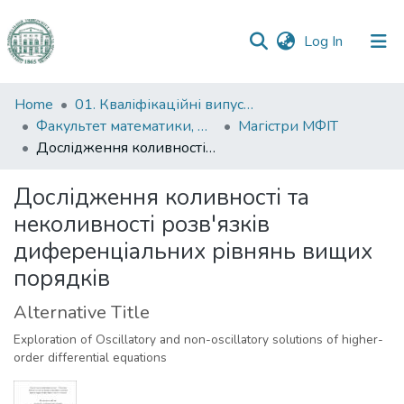
(current)
Log In
Communities
Home
01. Кваліфікаційні випускні роботи здобувачів вищої освіти
&
Факультет математики, фізики та інформаційних технологій
Магістри МФІТ
Collections
Дослідження коливності та неколивності розв'язків диференціальних рівнянь вищих порядків
All of DSpace
Дослідження коливності та
неколивності розв'язків
Statistics
диференціальних рівнянь вищих
порядків
Alternative Title
Exploration of Oscillatory and non-oscillatory solutions of higher-
order differential equations