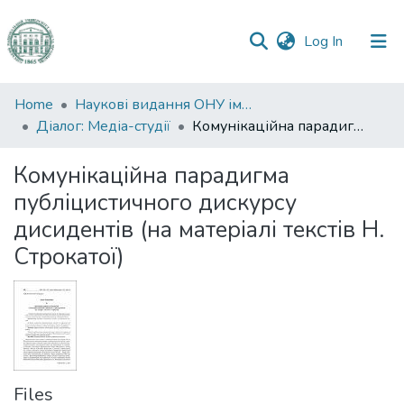
(current)
Log In
Communities
Home
Наукові видання ОНУ імені І. І. Мечникова
&
Діалог: Медіа-студії
Комунікаційна парадигма публіцистичного дискурсу дисидентів (на матеріалі текстів Н. Строкатої)
Collections
Комунікаційна парадигма
All of DSpace
публіцистичного дискурсу
дисидентів (на матеріалі текстів Н.
Statistics
Строкатої)
Files