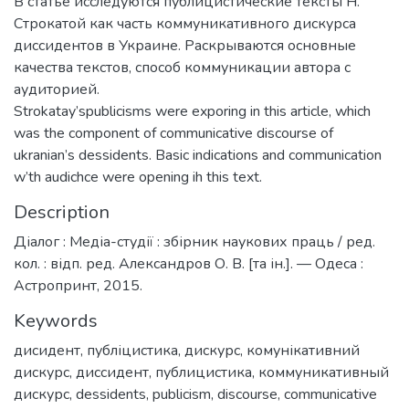
B статье исследуются публицистические тексты Н.
Строкатой как часть коммуникативного дискурса
диссидентов в Украине. Раскрываются основные
качества текстов, способ коммуникации автора с
аудиторией.
Strokatay’spublicisms were exporing in this article, which
was the component of communicative discourse of
ukranian’s dessidents. Basic indications and communication
w’th audichce were opening ih this text.
Description
Діалог : Медіа-студії : збірник наукових праць / ред.
кол. : відп. ред. Александров О. В. [та ін.]. — Одеса :
Астропринт, 2015.
Keywords
дисидент
,
публіцистика
,
дискурс
,
комунікативний
дискурс
,
диссидент
,
публицистика
,
коммуникативный
дискурс
,
dessidents
,
publicism
,
discourse
,
communicative