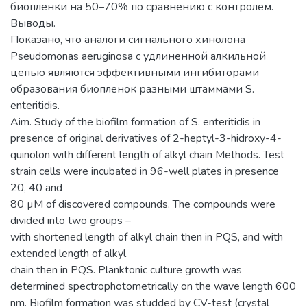
биопленки на 50–70% по сравнению с контролем.
Выводы.
Показано, что аналоги сигнального хинолона
Pseudomonas aeruginosa с удлиненной алкильной
цепью являются эффективными ингибиторами
образования биопленок разными штаммами S.
enteritidis.
Aim. Study of the biofilm formation of S. enteritidis in
presence of original derivatives of 2-heptyl-3-hidroxy-4-
quinolon with different length of alkyl chain Methods. Test
strain cells were incubated in 96-well plates in presence
20, 40 and
80 µM of discovered compounds. The compounds were
divided into two groups –
with shortened length of alkyl chain then in PQS, and with
extended length of alkyl
chain then in PQS. Planktonic culture growth was
determined spectrophotometrically on the wave length 600
nm. Biofilm formation was studded by CV-test (crystal