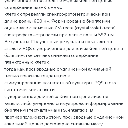
удлиненной относительно PQS алкильной цепью.
Содержание планктонных
клеток определяли спектрофотометрически при
длине волны 600 нм. Формирование биопленки
оценивали с помощью CV-теста (crystal violet-теста)
спектрофотометрически при длине волны 592 нм.
Результаты. Полученные результаты показали, что
аналоги PQS с укороченной длиной алкильной цепи в
большинстве случаев снижали содержание
планктонных клеток,
тогда как производные с удлиненной алкильной
цепью показали тенденцию к
стимулированию планктонной культуры. PQS и его
синтетические аналоги
с укороченной длиной алкильной цепи либо не
влияли, либо умеренно стимулировали формирование
биопленки тест-штаммами S. enteritidis. В
противоположность этому производные с удлиненной
алкильной цепью достоверно снижали массу