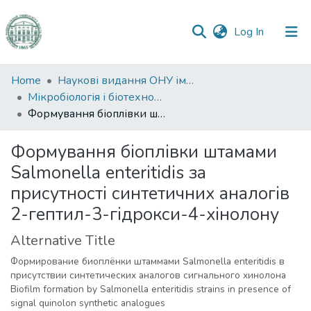
(current)
Log In
Communities
Home
Наукові видання ОНУ імені І. І. Мечникова
&
Мікробіологія і біотехнологія
Collections
Формування біоплівки штамами Salmonella enteritidis за присутності синтетичних аналогів 2-гептил-3-гідрокси-4-хінолону
All of DSpace
Формування біоплівки штамами
Salmonella enteritidis за
Statistics
присутності синтетичних аналогів
2-гептил-3-гідрокси-4-хінолону
Alternative Title
Формирование биоплёнки штаммами Salmonella enteritidis в
присутствии синтетических аналогов сигнального хинолона
Biofilm formation by Salmonella enteritidis strains in presence of
signal quinolon synthetic analogues