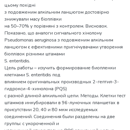
цьому похідні
з подовженим алкільним ланцюгом достовірно
знижували масу біоплівки
на 50–70% у порівняні з контролем. Висновок.
Показано, що аналоги сигнального хінолону
Pseudomonas aeruginosa з подовженим алкільним
ланцюгом є ефективними пригнічувачами утворення
біоплівок різними штамами
S. enteritidis.
Цель работы – изучить формирование биопленки
клетками S. enteritidis под
влиянием оригинальных производных 2-гептил-3-
гидрокси-4-хинолона (PQS)
с разной длиной алкильной цепи. Методы. Клетки тест
штаммов инкубировали в 96-луночных планшетах в
присутствии 20, 40 и 80 мкм исследуемых
соединений. Соединения были разделены на две
группы: с укороченной и