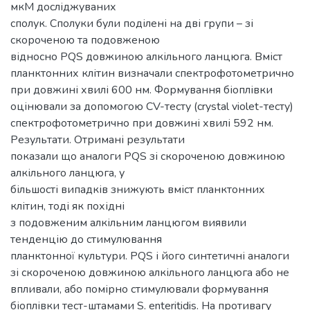
мкМ досліджуваних
сполук. Сполуки були поділені на дві групи – зі
скороченою та подовженою
відносно PQS довжиною алкільного ланцюга. Вміст
планктонних клітин визначали спектрофотометрично
при довжині хвилі 600 нм. Формування біоплівки
оцінювали за допомогою CV-тесту (crystal violet-тесту)
спектрофотометрично при довжині хвилі 592 нм.
Результати. Отримані результати
показали що аналоги PQS зі скороченою довжиною
алкільного ланцюга, у
більшості випадків знижують вміст планктонних
клітин, тоді як похідні
з подовженим алкільним ланцюгом виявили
тенденцію до стимулювання
планктонної культури. PQS і його синтетичні аналоги
зі скороченою довжиною алкільного ланцюга або не
впливали, або помірно стимулювали формування
біоплівки тест-штамами S. enteritidis. На противагу