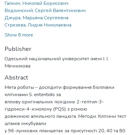
Галкин, Николай Борисович
Водзинский, Сергей Валентинович
Джура, Марьяна Сергеевна
Стрезева, Лидия Николаевна
Show 8 more
Publisher
Одеський національний університет імені І. І.
Мечникова
Abstract
Мета роботы – дослідити формування біоплівки
клітинами S. enteritidis за
впливу оригінальних похідних 2-гептил-3-
гідрокси-4-хінолону (PQS) з різною
довжиною алкільного ланцюга. Методи. Клітини тест
штамів інкубували
у 96-лункових планшетах за присутності 20, 40 та 80