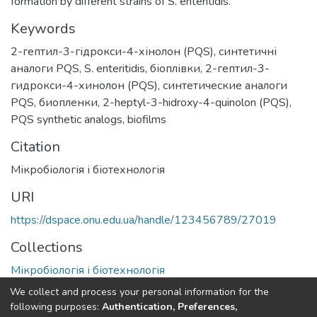
formation by different strains of S. enteritidis.
Keywords
2-гептил-3-гідрокси-4-хінолон (PQS)
,
синтетичні
аналоги PQS
,
S. enteritidis
,
біоплівки
,
2-гептил-3-
гидрокси-4-хинолон (PQS)
,
синтетические аналоги
PQS
,
биопленки
,
2-heptyl-3-hidroxy-4-quinolon (PQS)
,
PQS synthetic analogs
,
biofilms
Citation
Мікробіологія і біотехнологія
URI
https://dspace.onu.edu.ua/handle/123456789/27019
Collections
Мікробіологія і біотехнологія
We collect and process your personal information for the
Full item page
following purposes:
Authentication, Preferences,