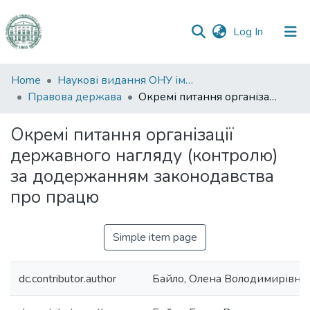
(current)
Log In
Communities
Home
Наукові видання ОНУ імені І. І. Мечникова
&
Правова держава
Окремі питання організації державного нагляду (контролю) за додержанням законодавства про працю
Collections
Окремі питання організації
All of DSpace
державного нагляду (контролю)
за додержанням законодавства
Statistics
про працю
Simple item page
dc.contributor.author
Байло, Олена Володимирівна