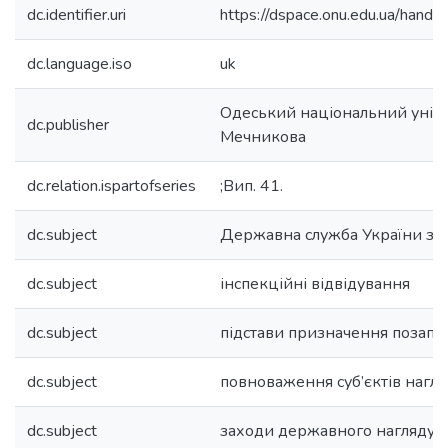
dc.identifier.uri
https://dspace.onu.edu.ua/han
dc.language.iso
uk
Одеський національний універс
dc.publisher
Мечникова
dc.relation.ispartofseries
;Вип. 41.
dc.subject
Державна служба України з п
dc.subject
інспекційні відвідування
dc.subject
підстави призначення позапл
dc.subject
повноваження суб’єктів нагля
dc.subject
заходи державного нагляду (