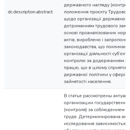
державного нагляду (контрол
dc.description.abstract
положення проєкту Трудового
щодо організації державного
дотриманням трудового закон
основі проаналізованих нор
актів, вироблено і запропоно
законодавства, що покликані 
організації діяльності суб’єкті
контролю за додержанням за
працю, що в цілому сприятиме
державної політики у сфері 
зайнятості населення.
В статье рассмотрены актуал
организации государственно
(контроля) за соблюдением з
труде. Детерминирована акт
исследования зависимостью 