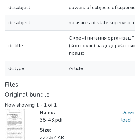
dc.subject
powers of subjects of supervision
dc.subject
measures of state supervision (c
Окремі питання організації 
dc.title
(контролю) за додержанням 
працю
dc.type
Article
Files
Original bundle
Now showing
1 - 1 of 1
Name:
Down
38-43.pdf
load
Size:
222.57 KB