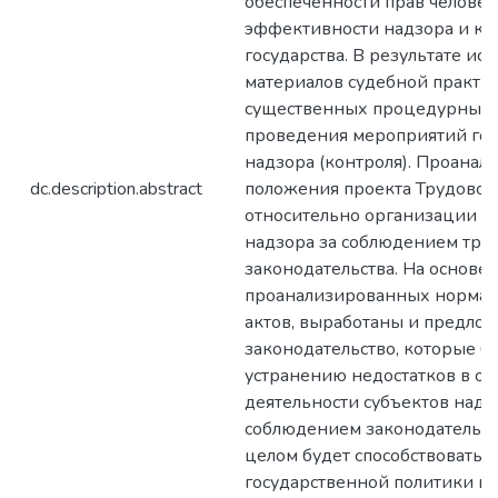
обеспеченности прав человек
эффективности надзора и ко
государства. В результате ис
материалов судебной практик
существенных процедурных
проведения мероприятий гос
надзора (контроля). Проана
dc.description.abstract
положения проекта Трудовог
относительно организации г
надзора за соблюдением тру
законодательства. На основе
проанализированных нормат
актов, выработаны и предло
законодательство, которые бу
устранению недостатков в о
деятельности субъектов надз
соблюдением законодательства
целом будет способствовать 
государственной политики в