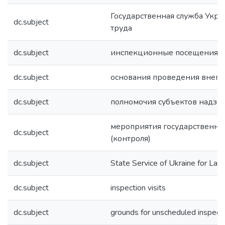
Государственная служба Укра
dc.subject
труда
dc.subject
инспекционные посещения
dc.subject
основания проведения внеп
dc.subject
полномочия субъектов надзор
мероприятия государственно
dc.subject
(контроля)
dc.subject
State Service of Ukraine for Lab
dc.subject
inspection visits
dc.subject
grounds for unscheduled inspect