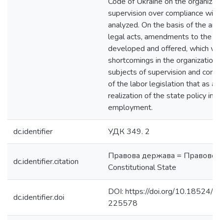
Code of Ukraine on the organizat
supervision over compliance with 
analyzed. On the basis of the an
legal acts, amendments to the le
developed and offered, which wil
shortcomings in the organization 
subjects of supervision and cont
of the labor legislation that as 
realization of the state policy in t
employment.
dc.identifier
УДК 349. 2
Правова держава = Правовое
dc.identifier.citation
Сonstitutional State
DOI: https://doi.org/10.18524
dc.identifier.doi
225578