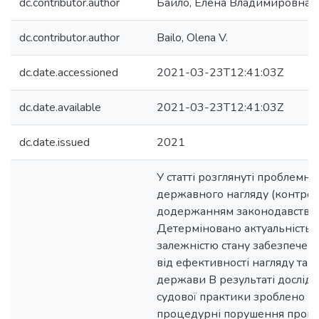
dc.contributor.author
Байло, Елена Владимировна
dc.contributor.author
Bailo, Olena V.
dc.date.accessioned
2021-03-23T12:41:03Z
dc.date.available
2021-03-23T12:41:03Z
dc.date.issued
2021
У статті розглянуті проблемні
державного нагляду (контрол
додержанням законодавства 
Детерміновано актуальність 
залежністю стану забезпечен
від ефективності нагляду та 
держави В результаті дослідж
судової практики зроблено ви
процедурні порушення прове