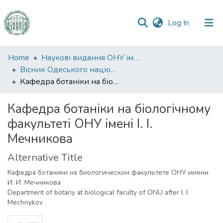
(current)
Log In
Communities
Home
Наукові видання ОНУ імені І. І. Мечникова
&
Вісник Одеського національного університету. Біологія
Collections
Кафедра ботаніки на біологічному факультеті ОНУ імені І. І. Мечникова
All of DSpace
Кафедра ботаніки на біологічному
факультеті ОНУ імені І. І.
Statistics
Мечникова
Alternative Title
Кафедра ботаники на биологическом факультете ОНУ имени
И. И. Мечникова
Department of botany at biological faculty of ONU after I. I.
Mechnykov