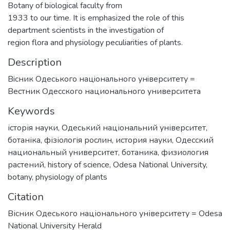
Botany of biological faculty from
1933 to our time. It is emphasized the role of this
department scientists in the investigation of
region flora and physiology peculiarities of plants.
Description
Вiсник Одеського нацiонального унiверситету =
Вестник Одесского национального университета
Keywords
історія науки
,
Одеський національний університет
,
ботаніка
,
фізіологія рослин
,
история науки
,
Одесский
национальный университет
,
ботаника
,
физиология
растений
,
history of science
,
Odesa National University
,
botany
,
physiology of plants
Citation
Вісник Одеського національного університету = Odesa
National University Herald