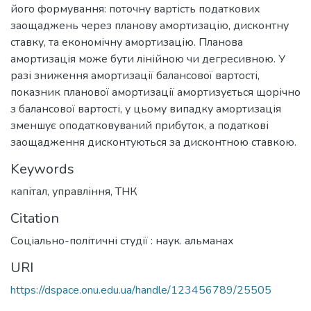
його формування: поточну вартість податкових
заощаджень через планову амортизацію, дисконтну
ставку, та економічну амортизацію. Планова
амортизація може бути лінійною чи дегресивною. У
разі зниження амортизації балансової вартості,
показник планової амортизації амортизується щорічно
з балансової вартості, у цьому випадку амортизація
зменшує оподатковуваний прибуток, а податкові
заощадження дисконтуються за дисконтною ставкою.
Keywords
капітал
,
управління
,
ТНК
Citation
Соціально-політичні студії : наук. альманах
URI
https://dspace.onu.edu.ua/handle/123456789/25505