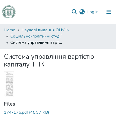
(current)
Log In
Communities
Home
Наукові видання ОНУ імені І. І. Мечникова
&
Соціально-політичні студії
Collections
Система управління вартістю капіталу ТНК
All of DSpace
Система управління вартістю
капіталу ТНК
Statistics
Files
174-175.pdf
(45.97 KB)