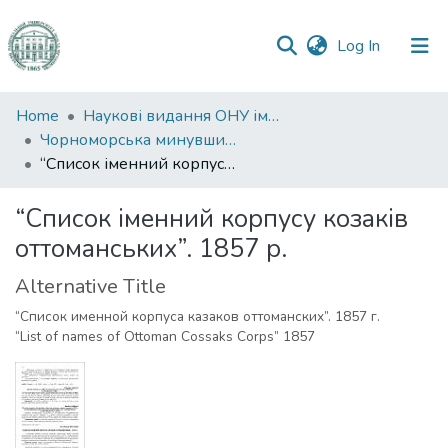
(current)
Log In
Communities
Home
Наукові видання ОНУ імені І. І. Мечникова
&
Чорноморська минувшина
Collections
“Список іменний корпусу козаків оттоманських”. 1857 р.
All of DSpace
“Список іменний корпусу козаків
оттоманських”. 1857 р.
Statistics
Alternative Title
“Список именной корпуса казаков оттоманских”. 1857 г.
“List of names of Ottoman Cossaks Corps” 1857