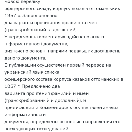
мовою переліку
офіцерського складу корпусу козаків оттоманських
1857 р. Запропоновано
два варіанти прочитання прізвищ та імен
(транскрибований та дослівний).
У передмові та коментарях здійснено аналіз
інформативності документа,
визначено основні напрями подальших досліджень
даного документа.
В публикации осуществлен первый перевод на
украинский язык списка
офицерского состава корпуса казаков оттоманских в
1857 г. Предложено два
варианта прочтения фамилий и имен
(транскрибованный и дословный). В
предисловии и комментариях осуществлен анализ
информативности
документа, определены основные направления его
последующих исследований.