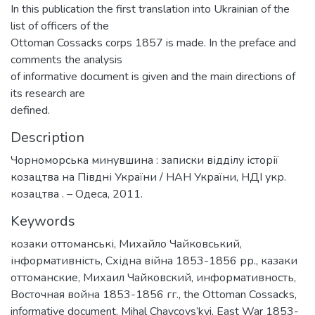
In this publication the first translation into Ukrainian of the
list of officers of the
Ottoman Cossacks corps 1857 is made. In the preface and
comments the analysis
of informative document is given and the main directions of
its research are
defined.
Description
Чорноморська минувшина : записки відділу історії
козацтва на Півдні України / НАН України, НДІ укр.
козацтва . – Одеса, 2011.
Keywords
козаки оттоманські
,
Михайло Чайковський
,
інформативність
,
Східна війна 1853-1856 рр.
,
казаки
оттоманские
,
Михаил Чайковский
,
информативность
,
Восточная война 1853-1856 гг.
,
the Ottoman Cossacks
,
informative document
,
Mihal Chaycovs’kyi
,
East War 1853-