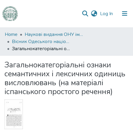
(current)
Log In
Communities
Home
Наукові видання ОНУ імені І. І. Мечникова
&
Вісник Одеського національного університету. Філологія
Collections
Загальнокатегоріальні ознаки семантичних і лексичних одиниць висловлювань (на матеріалі іспанського простого речення)
All of DSpace
Загальнокатегоріальні ознаки
семантичних і лексичних одиниць
Statistics
висловлювань (на матеріалі
іспанського простого речення)