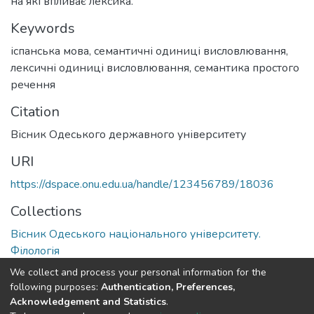
на які впливає лексика.
Keywords
іспанська мова
,
семантичні одиниці висловлювання
,
лексичні одиниці висловлювання
,
семантика простого
речення
Citation
Вісник Одеського державного університету
URI
https://dspace.onu.edu.ua/handle/123456789/18036
Collections
Вісник Одеського національного університету.
Філологія
We collect and process your personal information for the
Full item page
following purposes:
Authentication, Preferences,
Acknowledgement and Statistics
.