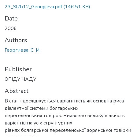
23_SlZb12_Georgijeva.pdf
(146.51 KB)
Date
2006
Authors
Георгиева, С. И.
Publisher
ОРІДУ НАДУ
Abstract
В статті досліджується варіантність як основна риса
діалектної системи болгарських
переселенських говірок. Виявлено велику кількість
варіантів на усіх структурних
рівнях болгарської переселенської зорянської говірки