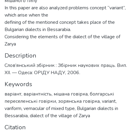
мішаного типу
In this paper are also analyzed problems concept “variant”,
which arise when the
defining of the mentioned concept takes place of the
Bulgarian dialects in Bessarabia.
Considering the elements of the dialect of the village of
Zarya
Description
Слов’янський збірник : Збірник наукових праць. Вип.
XII. — Одеса: ОРІДУ НАДУ, 2006.
Keywords
варіант
,
варіантність
,
мішана говірка
,
болгарські
переселенські говірки
,
зорянська говірка
,
variant
,
variform
,
vernacular of mixed type
,
Bulgarian dialects in
Bessarabia
,
dialect of the village of Zarya
Citation