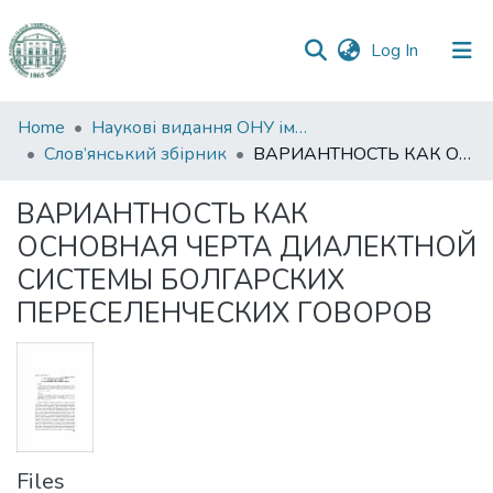
(current)
Log In
Communities
Home
Наукові видання ОНУ імені І. І. Мечникова
&
Слов’янський збірник
ВАРИАНТНОСТЬ КАК ОСНОВНАЯ ЧЕРТА ДИАЛЕКТНОЙ СИСТЕМЫ БОЛГАРСКИХ ПЕРЕСЕЛЕНЧЕСКИХ ГОВОРОВ
Collections
ВАРИАНТНОСТЬ КАК
All of DSpace
ОСНОВНАЯ ЧЕРТА ДИАЛЕКТНОЙ
СИСТЕМЫ БОЛГАРСКИХ
Statistics
ПЕРЕСЕЛЕНЧЕСКИХ ГОВОРОВ
Files