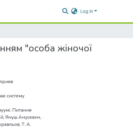
Log In
енням "особа жіночої
сприяв
чає систему
нуумі. Питання
ий, Януш Анусевич,
уравльов, Т. А.