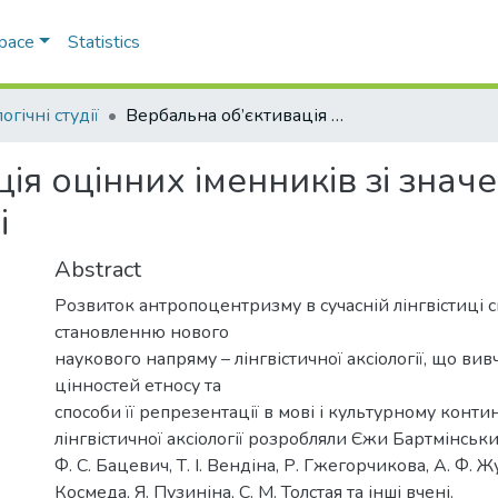
Space
Statistics
огічні студії
Вербальна об’єктивація оцінних іменників зі значенням "особа жіночої статі" в польській мові
ія оцінних іменників зі знач
і
Abstract
Розвиток антропоцентризму в сучасній лінгвістиці 
становленню нового
наукового напряму – лінгвістичної аксіології, що вив
цінностей етносу та
способи її репрезентації в мові і культурному конти
лінгвістичної аксіології розробляли Єжи Бартмінськ
Ф. С. Бацевич, Т. І. Вендіна, Р. Гжегорчикова, А. Ф. Ж
Космеда, Я. Пузиніна, С. М. Толстая та інші вчені.