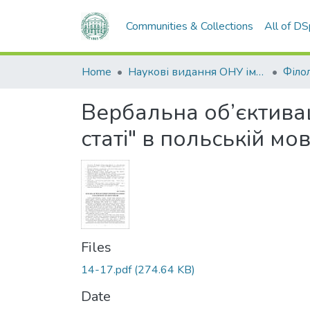
Communities & Collections
All of D
Home
Наукові видання ОНУ імені І. І. Мечникова
Філол
Вербальна об’єктивац
статі" в польській мов
Files
14-17.pdf
(274.64 KB)
Date