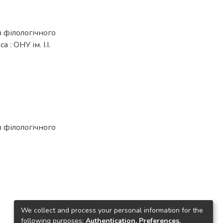
в філологічного
 : ОНУ ім. І.І.
в філологічного
We collect and process your personal information for the
following purposes:
Authentication, Preferences,