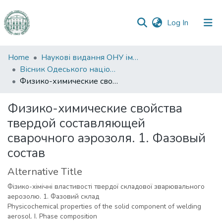
(current)
Log In
Communities
Home
Наукові видання ОНУ імені І. І. Мечникова
&
Вісник Одеського національного університету. Хімія
Collections
Физико-химические свойства твердой составляющей сварочного аэрозоля. 1. Фазовый состав
All of DSpace
Физико-химические свойства
твердой составляющей
Statistics
сварочного аэрозоля. 1. Фазовый
состав
Alternative Title
Фізико-хімічні властивості твердої складової зварювального
аерозолю. 1. Фазовий склад
Physicochemical properties of the solid component of welding
aerosol. I. Phase composition