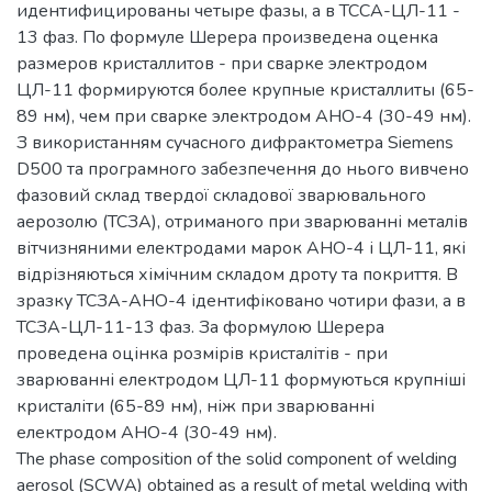
идентифицированы четыре фазы, а в ТССА-ЦЛ-11 -
13 фаз. По формуле Шерера произведена оценка
размеров кристаллитов - при сварке электродом
ЦЛ-11 формируются более крупные кристаллиты (65-
89 нм), чем при сварке электродом АНО-4 (30-49 нм).
З використанням сучасного дифрактометра Siemens
D500 та програмного забезпечення до нього вивчено
фазовий склад твердої складової зварювального
аерозолю (ТСЗА), отриманого при зварюванні металів
вітчизняними електродами марок АНО-4 і ЦЛ-11, які
відрізняються хімічним складом дроту та покриття. В
зразку ТСЗА-АНО-4 ідентифіковано чотири фази, а в
ТСЗА-ЦЛ-11-13 фаз. За формулою Шерера
проведена оцінка розмірів кристалітів - при
зварюванні електродом ЦЛ-11 формуються крупніші
кристаліти (65-89 нм), ніж при зварюванні
електродом АНО-4 (30-49 нм).
The phase composition of the solid component of welding
aerosol (SCWA) obtained as a result of metal welding with