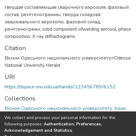
твердая составляющая сварочного аэрозоля
,
фазовый
состав
,
рентгенограммы
,
тверда складова
зварювального аерозолю
,
фазовий склад
,
рентгенограми
,
solid component ofwelding aerosol
,
phase
composition
,
X-ray diffractograms
Citation
Вiсник Одеського нацiонального унiверситету=Odessa
National University Herald
URI
https://dspace.onu.edu.ua/handle/123456789/6152
Collections
Вісник Одеського національного університету. Хімія
We collect and process your personal information for the
Full item page
following purposes:
Authentication, Preferences,
Acknowledgement and Statistics
.