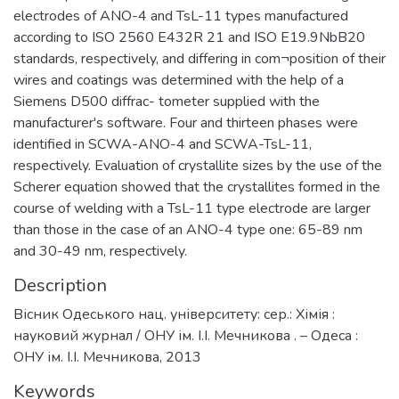
electrodes of ANO-4 and TsL-11 types manufactured
according to ISO 2560 E432R 21 and ISO E19.9NbB20
standards, respectively, and differing in com¬position of their
wires and coatings was determined with the help of a
Siemens D500 diffrac- tometer supplied with the
manufacturer's software. Four and thirteen phases were
identified in SCWA-ANO-4 and SCWA-TsL-11,
respectively. Evaluation of crystallite sizes by the use of the
Scherer equation showed that the crystallites formed in the
course of welding with a TsL-11 type electrode are larger
than those in the case of an ANO-4 type one: 65-89 nm
and 30-49 nm, respectively.
Description
Вісник Одеського нац. університету: сер.: Хімія :
науковий журнал / ОНУ ім. І.І. Мечникова . – Одеса :
ОНУ ім. І.І. Мечникова, 2013
Keywords