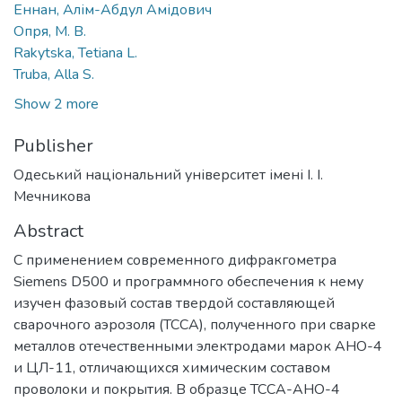
Еннан, Алім-Абдул Амідович
Опря, М. В.
Rakytska, Tetiana L.
Truba, Alla S.
Show 2 more
Publisher
Одеський національний університет імені І. І.
Мечникова
Abstract
С применением современного дифракгометра
Siemens D500 и программного обеспечения к нему
изучен фазовый состав твердой составляющей
сварочного аэрозоля (ТССА), полученного при сварке
металлов отечественными электродами марок АНО-4
и ЦЛ-11, отличающихся химическим составом
проволоки и покрытия. В образце ТССА-АНО-4