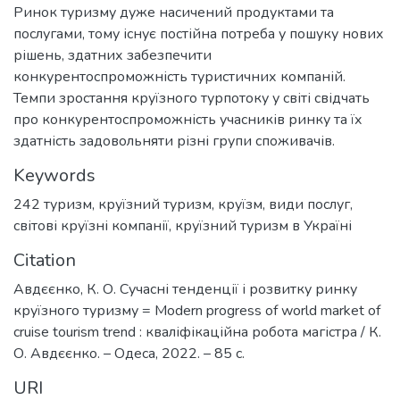
Ринок туризму дуже насичений продуктами та
послугами, тому існує постійна потреба у пошуку нових
рішень, здатних забезпечити
конкурентоспроможність туристичних компаній.
Темпи зростання круїзного турпотоку у світі свідчать
про конкурентоспроможність учасників ринку та їх
здатність задовольняти різні групи споживачів.
Keywords
242 туризм
,
круїзний туризм
,
круїзм
,
види послуг
,
світові круїзні компанії
,
круїзний туризм в Україні
Citation
Авдєєнко, К. О. Сучасні тенденції і розвитку ринку
круїзного туризму = Modern progress of world market of
cruise tourism trend : кваліфікаційна робота магістра / К.
О. Авдєєнко. – Одеса, 2022. – 85 с.
URI