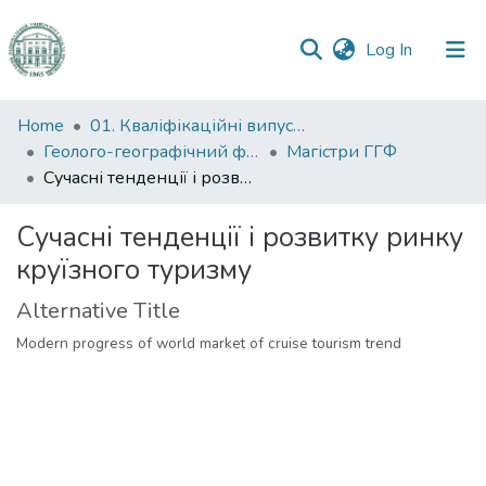
(current)
Log In
Communities
Home
01. Кваліфікаційні випускні роботи здобувачів вищої освіти
&
Геолого-географічний факультет
Магістри ГГФ
Collections
Сучасні тенденції і розвитку ринку круїзного туризму
All of DSpace
Сучасні тенденції і розвитку ринку
круїзного туризму
Statistics
Alternative Title
Modern progress of world market of cruise tourism trend