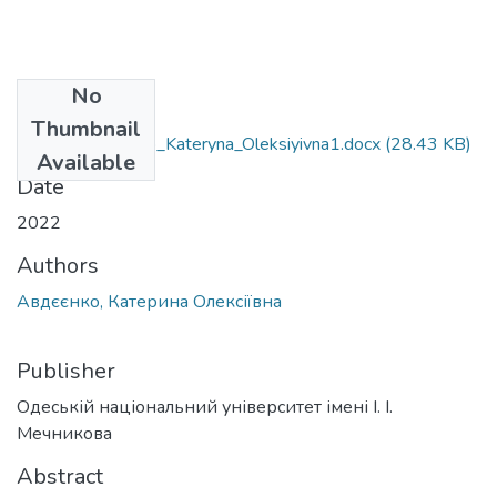
No
Files
Thumbnail
242_Avdyeyenko_Kateryna_Oleksiyivna1.docx
(28.43 KB)
Available
Date
2022
Authors
Авдєєнко, Катерина Олексіївна
Publisher
Одеській національний університет імені І. І.
Мечникова
Abstract