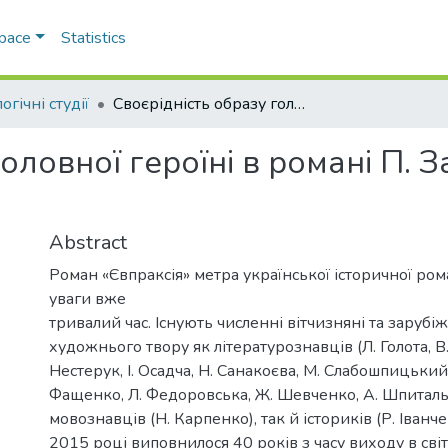
Space
Statistics
огічні студії
Своєрідність образу головної героїні в романі П. Загребельного «Євпраксія»
головної героїні в романі П.
Abstract
Роман «Євпраксія» метра української історичної ром
уваги вже
тривалий час. Існують численні вітчизняні та зарубі
художнього твору як літературознавців (Л. Голота, В
Нестерук, І. Осадча, Н. Санакоєва, М. Слабошпицький
Фащенко, Л. Федоровська, Ж. Шевченко, А. Шпиталь т
мовознавців (Н. Карпенко), так й істориків (Р. Іванче
2015 році виповнилося 40 років з часу виходу в св