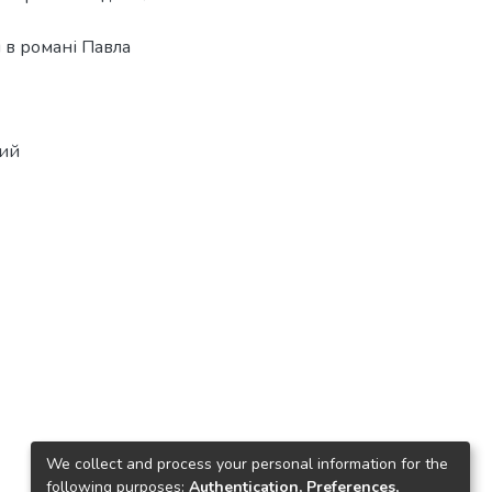
і в романі Павла
ний
We collect and process your personal information for the
following purposes:
Authentication, Preferences,