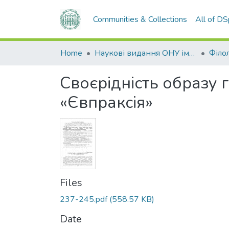
Communities & Collections
All of D
Home
Наукові видання ОНУ імені І. І. Мечникова
Філол
Своєрідність образу 
«Євпраксія»
Files
237-245.pdf
(558.57 KB)
Date