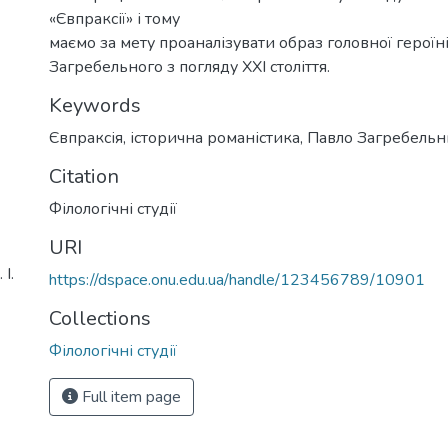
«Євпраксії» і тому
маємо за мету проаналізувати образ головної героїн
Загребельного з погляду ХХІ століття.
Keywords
Євпраксія
,
історична романістика
,
Павло Загребель
Citation
Філологічні студії
URI
І.
https://dspace.onu.edu.ua/handle/123456789/10901
Collections
Філологічні студії
Full item page