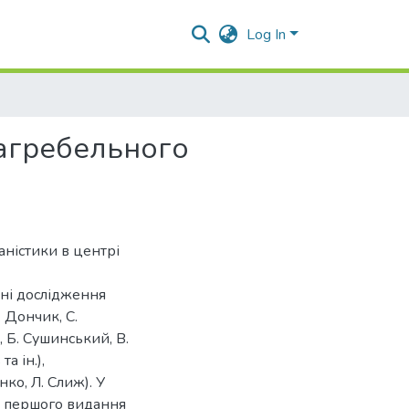
Log In
 Загребельного
аністики в центрі
жні дослідження
. Дончик, С.
, Б. Сушинський, В.
а ін.),
нко, Л. Слиж). У
іт першого видання