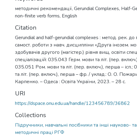
методичні рекомендації
,
Gerundial Complexes
,
Half-G
non-finite verb forms
,
English
Citation
Gerundial and half-gerundial complexes : метод. рек. до
самост. роботи з навч. дисципліни «Друга інозем. мов
здобувачів другого (магістер.) рівня вищ, освіти спец
спеціалізацій: 035.043 Герм. мови та літ. (пер. включ.)
035.051 Ром. мови та літ. (пер. включ.), перша – ісп.
та літ. (пер. включ.), перша – фр. / уклад.: О. О. Пожа
Карпенко. – Одеса : Освіта України, 2023. – 28 с.
URI
https://dspace.onu.edu.ua/handle/123456789/36862
Collections
Підручники, навчальні посібники та інші науково- т
методичні праці РГФ