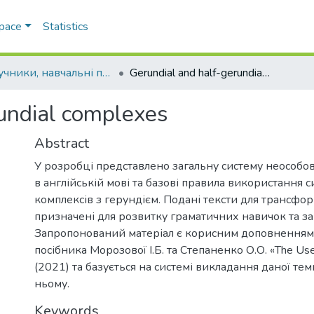
Space
Statistics
Підручники, навчальні посібники та інші науково- та навчально-методичні праці РГФ
Gerundial and half-gerundial complexes
undial complexes
Abstract
У розробці представлено загальну систему неособо
в англійській мові та базові правила використання 
комплексів з герундієм. Подані тексти для трансфо
призначені для розвитку граматичних навичок та за
Запропонований матеріал є корисним доповненням
посібника Морозової І.Б. та Степаненко О.О. «The Use 
(2021) та базується на системі викладання даної тем
ньому.
Keywords