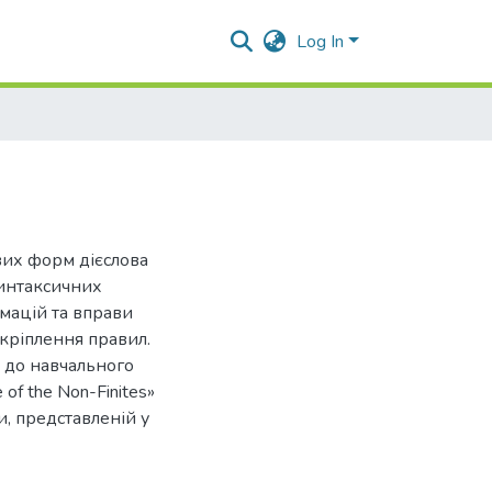
Log In
вих форм дієслова
синтаксичних
рмацій та вправи
кріплення правил.
 до навчального
of the Non-Finites»
и, представленій у