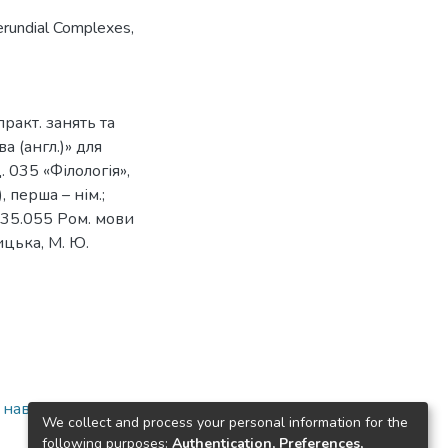
erundial Complexes
,
 практ. занять та
а (англ.)» для
. 035 «Філологія»,
, перша – нім.;
; 035.055 Ром. мови
рицька, М. Ю.
а навчально-
We collect and process your personal information for the
following purposes:
Authentication, Preferences,