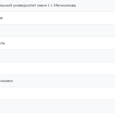
ьний університет імені І. І. Мечникова
iя
сль
еномен