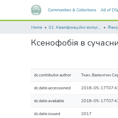
Communities & Collections
All of D
Home
01. Кваліфікаційні випускні роботи здобувачів вищої освіти
Ксенофобія в сучасн
dc.contributor.author
Ткач, Валентин Се
dc.date.accessioned
2018-05-17T07:4
dc.date.available
2018-05-17T07:4
dc.date.issued
2017