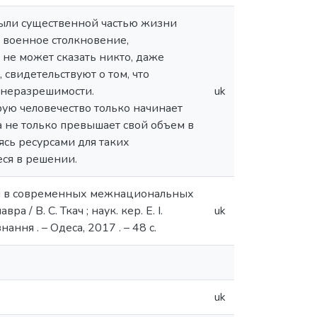
были существенной частью жизни
 военное столкновение,
 не может сказать никто, даже
 свидетельствуют о том, что
 неразрешимости.
uk
рую человечество только начинает
ва не только превышает свой объем в
ясь ресурсами для таких
ся в решении.
бия в современных межнациональных
а / В. С. Ткач ; наук. кер. Е. І.
uk
нання . – Одеса, 2017 . – 48 с.
uk