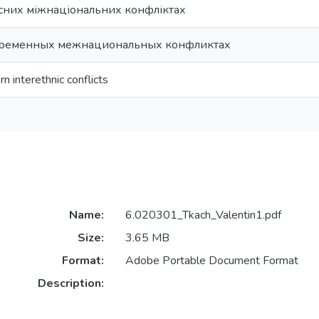
асних міжнаціональних конфліктах
временных межнациональных конфликтах
 interethnic conflicts
Name:
6.020301_Tkach_Valentin1.pdf
Size:
3.65 MB
Format:
Adobe Portable Document Format
Description: