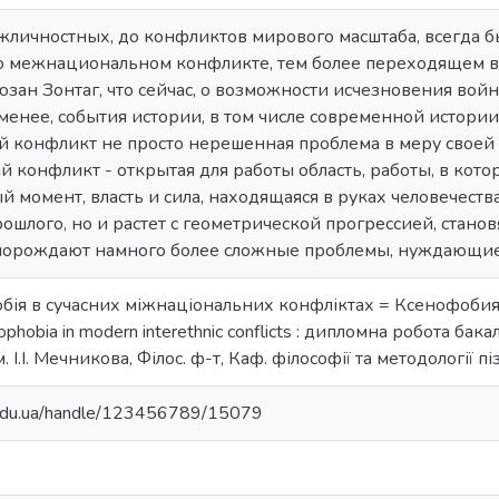
жличностных, до конфликтов мирового масштаба, всегда 
 о межнациональном конфликте, тем более переходящем в
ан Зонтаг, что сейчас, о возможности исчезновения войн
менее, события истории, в том числе современной истории,
конфликт не просто нерешенная проблема в меру своей
конфликт - открытая для работы область, работы, в кото
й момент, власть и сила, находящаяся в руках человечест
шлого, но и растет с геометрической прогрессией, станов
порождают намного более сложные проблемы, нуждающие
офобія в сучасних міжнаціональних конфліктах = Ксенофо
obia in modern interethnic conflicts : дипломна робота бакалавр
І.І. Мечникова, Філос. ф-т, Каф. філософії та методології піз
u.edu.ua/handle/123456789/15079