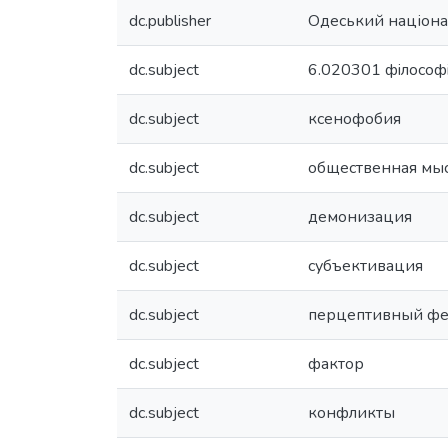
dc.publisher
Одеський націонал
dc.subject
6.020301 фiлософ
dc.subject
ксенофобия
dc.subject
общественная мы
dc.subject
демонизация
dc.subject
субъективация
dc.subject
перцептивный ф
dc.subject
фактор
dc.subject
конфликты