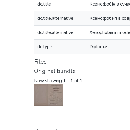
dc.title
Ксенофобія в суч
dc.title.alternative
Ксенофобия в со
dc.title.alternative
Xenophobia in modern
dc.type
Diplomas
Files
Original bundle
Now showing
1 - 1 of 1