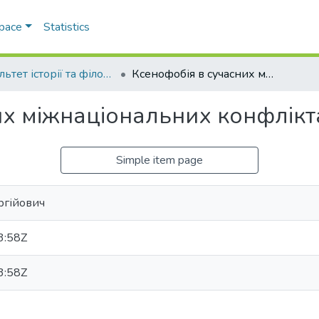
Space
Statistics
Факультет історії та філософії
Ксенофобія в сучасних міжнаціональних конфліктах
их міжнаціональних конфлікт
Simple item page
ргійович
3:58Z
3:58Z