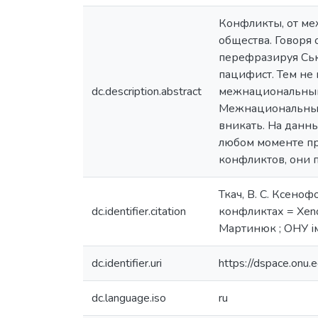
Конфликты, от ме
общества. Говоря
перефразируя Сьюз
пацифист. Тем не 
dc.description.abstract
межнациональный 
Межнациональный 
вникать. На данны
любом моменте про
конфликтов, они 
Ткач, В. С. Ксен
dc.identifier.citation
конфликтах = Xenoph
Мартинюк ; ОНУ ім. 
dc.identifier.uri
https://dspace.on
dc.language.iso
ru