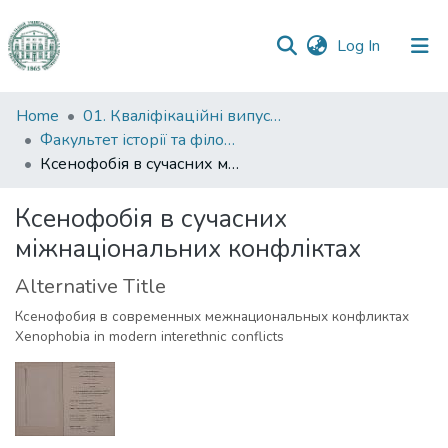
(current)
Log In
Communities
Home
01. Кваліфікаційні випускні роботи здобувачів вищої освіти
&
Факультет історії та філософії
Collections
Ксенофобія в сучасних міжнаціональних конфліктах
All of DSpace
Ксенофобія в сучасних
міжнаціональних конфліктах
Statistics
Alternative Title
Ксенофобия в современных межнациональных конфликтах
Xenophobia in modern interethnic conflicts