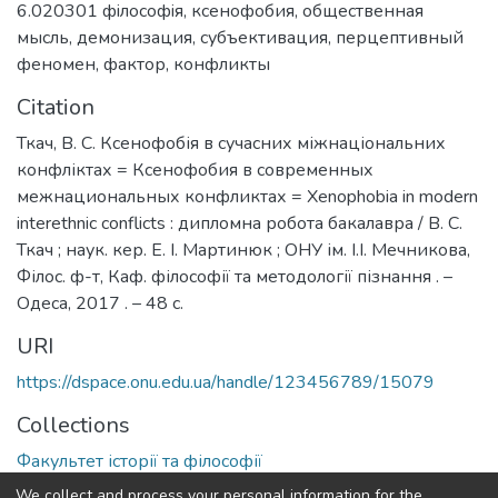
6.020301 фiлософiя
,
ксенофобия
,
общественная
мысль
,
демонизация
,
субъективация
,
перцептивный
феномен
,
фактор
,
конфликты
Citation
Ткач, В. С. Ксенофобія в сучасних міжнаціональних
конфліктах = Ксенофобия в современных
межнациональных конфликтах = Xenophobia in modern
interethnic conflicts : дипломна робота бакалавра / В. С.
Ткач ; наук. кер. Е. І. Мартинюк ; ОНУ ім. І.І. Мечникова,
Філос. ф-т, Каф. філософії та методології пізнання . –
Одеса, 2017 . – 48 с.
URI
https://dspace.onu.edu.ua/handle/123456789/15079
Collections
Факультет історії та філософії
We collect and process your personal information for the