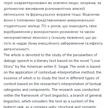
герої охарактеризовані як освічені люди, зокрема, за
допомогою вживання різноманітних алюзій,
латинських та французьких виразів тощо. Водночас
вони є типовими представниками американської
студентської молоді 70-х років, що знаходить своє
відображення у використанні розмовної та часом
ненормативної лексики у їхньому мовленні, що до
того ж надає йому емоційного забарвлення та ефекту
автентичності.
The article is devoted to the study of the peculiarities of
dialogic speech in a literary text based on the novel "Love
Story" by the American writer E. Segal. The work is based
on the application of contextual-interpretative method, the
essence of which is to study the text in different types of
context based on the researcher's interpretation of textual
categories and components. The research was conducted
within the framework of text linguistics, a branch of general
linguistics, which considers the text as a system of the
highest rank, as a complex unity, structural and semantic