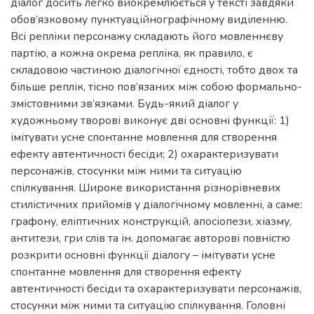
діалог досить легко виокремлюється у тексті завдяки
обов’язковому пунктуаційнографічному виділенню.
Всі репліки персонажу складають його мовленнєву
партію, а кожна окрема репліка, як правило, є
складовою частиною діалогічної єдності, тобто двох та
більше реплік, тісно пов’язаних між собою формально-
змістовними зв’язками. Будь-який діалог у
художньому творові виконує дві основні функції: 1)
імітувати усне спонтанне мовлення для створення
ефекту автентичності бесіди; 2) охарактеризувати
персонажів, стосунки між ними та ситуацію
спілкування. Широке використання різнорівневих
стилістичних прийомів у діалогічному мовленні, а саме:
графону, еліптичних конструкцій, апосіопези, хіазму,
антитези, гри слів та ін. допомагає авторові повністю
розкрити основні функції діалогу – імітувати усне
спонтанне мовлення для створення ефекту
автентичності бесіди та охарактеризувати персонажів,
стосунки між ними та ситуацію спілкування. Головні