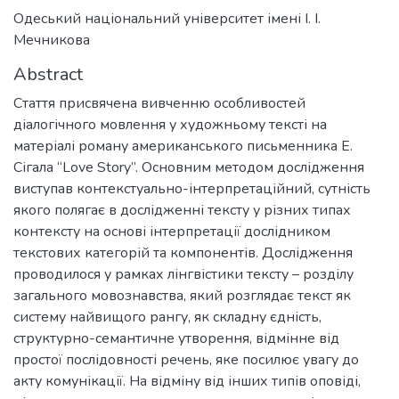
Одеський національний університет імені І. І.
Мечникова
Abstract
Стаття присвячена вивченню особливостей
діалогічного мовлення у художньому тексті на
матеріалі роману американського письменника Е.
Сігала “Love Story”. Основним методом дослідження
виступав контекстуально-інтерпретаційний, сутність
якого полягає в дослідженні тексту у різних типах
контексту на основі інтерпретації дослідником
текстових категорій та компонентів. Дослідження
проводилося у рамках лінгвістики тексту – розділу
загального мовознавства, який розглядає текст як
систему найвищого рангу, як складну єдність,
структурно-семантичне утворення, відмінне від
простої послідовності речень, яке посилює увагу до
акту комунікації. На відміну від інших типів оповіді,