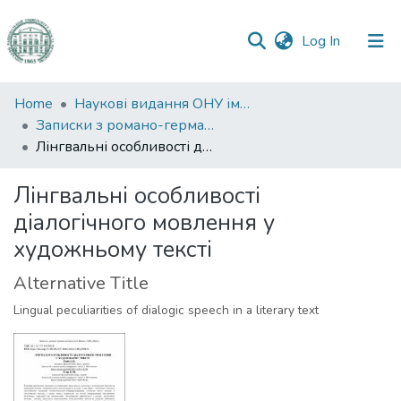
(current)
Log In
Communities
Home
Наукові видання ОНУ імені І. І. Мечникова
&
Записки з романо-германської філології
Collections
Лінгвальні особливості діалогічного мовлення у художньому тексті
All of DSpace
Лінгвальні особливості
діалогічного мовлення у
Statistics
художньому тексті
Alternative Title
Lingual peculiarities of dialogic speech in a literary text