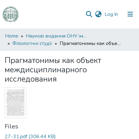
(current)
Log In
Communities
Home
Наукові видання ОНУ імені І. І. Мечникова
&
Філологічні студії
Прагматонимы как объект междисциплинарного исследования
Collections
Прагматонимы как объект
All of DSpace
междисциплинарного
исследования
Statistics
Files
27-31.pdf
(306.44 KB)