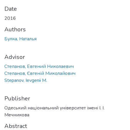
Date
2016
Authors
Булка, Наталья
Advisor
Степанов, Евгений Николаевич
Степанов, Євгеній Миколайович
Stepanov, Ievgenii M.
Publisher
Одеський національний університет імені І. І.
Мечникова
Abstract