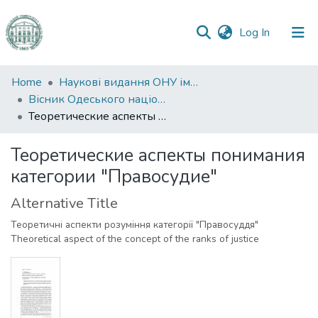
(current)
Log In
Communities
Home
Наукові видання ОНУ імені І. І. Мечникова
&
Вісник Одеського національного університету. Правознавство
Collections
Теоретические аспекты понимания категории "Правосудие"
All of DSpace
Теоретические аспекты понимания
категории "Правосудие"
Statistics
Alternative Title
Теоретичні аспекти розуміння категорії "Правосуддя"
Theoretical aspect of the concept of the ranks of justice