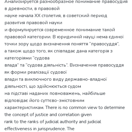
Анализируется разнообразное понимание правосудия
в древности, в правовой
науке начала ХХ столетия, в советский период
развития правовой науки
и формулируется современное понимание такой
правовой категории. В юридичній науці нема єдиної
точки зору щодо визначення поняття “правосуддя”,
а також щодо того, як співпадає дана категорія з
категоріями “судова
влада” та “судова діяльність”. Визначення правосуддя
як форми реалізації судової
влади та виключного виду державно-владної
діяльності, що здійснюється судом
на підставі наданих повноважень, найбільше
відповідає його суттєво-змістовним
характеристикам. There is no common view to determine
the concept of justice and correlation given
rank to the ranks of judicial authority and judicial
effectiveness in jurisprudence. The