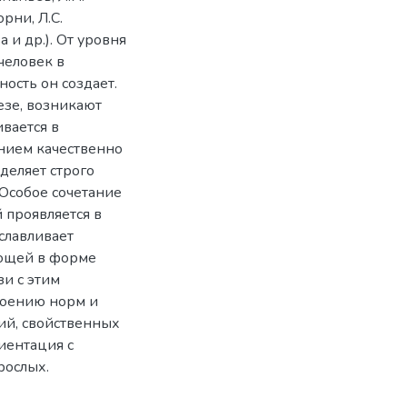
рни, Л.С.
а и др.). От уровня
человек в
ность он создает.
езе, возникают
вается в
ением качественно
деляет строго
Особое сочетание
 проявляется в
славливает
ающей в форме
зи с этим
воению норм и
ий, свойственных
иентация с
рослых.