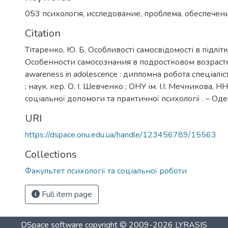
053 психологія
,
исследование
,
проблема
,
обеспечен
Citation
Тітаренко, Ю. Б. Особливості самосвідомості в підліт
Особенности самосознания в подростковом возрасте =
awareness in adolescence : дипломна робота спеціаліст
; наук. кер. О. І. Шевченко ; ОНУ ім. І.І. Мечникова, НН
соціальної допомоги та практичної психології . – Одеса
URI
https://dspace.onu.edu.ua/handle/123456789/15563
Collections
Факультет психології та соціальної роботи
Full item page
DSpace software
copyright © 2009-2026
LYRASIS