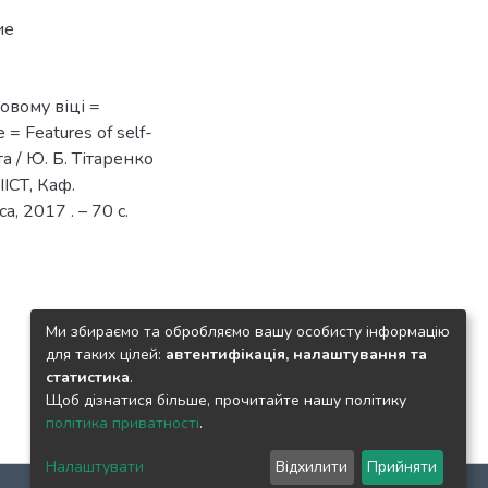
ие
ковому віці =
 Features of self-
а / Ю. Б. Тітаренко
ІІСТ, Каф.
, 2017 . – 70 с.
Ми збираємо та обробляємо вашу особисту інформацію
для таких цілей:
автентифікація, налаштування та
статистика
.
Щоб дізнатися більше, прочитайте нашу політику
політика приватності
.
Налаштувати
Відхилити
Прийняти