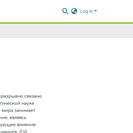
Log In
еразрывно связано
гической науке
о мира занимает
ние, являясь
ирующее влияние
наньев, Л.И.