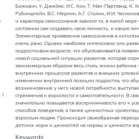
Божович, У. Джеймс, И.С. Кон, Т. Мак-Партланд, К. Хо
Рубинштейн, В.С. Мерлин, А.Г. Столин, И.И. Чесноков
)
и характера самосознания зависит то, в какой мере 
состоянии сам создавать свою личность, и какую лич
Элементарные проявления самосознания в онтоген
очень рано. Однако наиболее интенсивно оно разви
подростковом возрасте, что обусловливается появл
новой социальной ситуации развития, которая опре
закономерным образом весь стиль жизни ребенка. 
внутренних процессов развития и внешних условий
изменении внутренней позиции подростка, что обу
возникновение у него новой потребности, выступ
І.
стремления к взрослости и самостоятельности. В свя
значительно повышается восприимчивость его к ус
способов поведения, а также ценностных ориентац
взрослым людям. Происходит своеобразная переор
детских норм и ценностей на нормы и ценности вз
Keywords