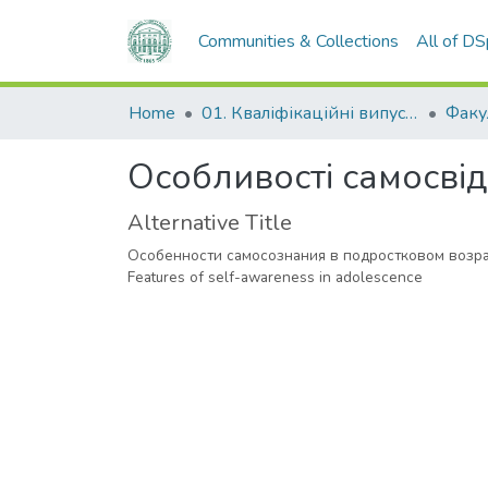
Communities & Collections
All of D
Home
01. Кваліфікаційні випускні роботи здобувачів вищої освіти
Особливості самосвідо
Alternative Title
Особенности самосознания в подростковом возр
Features of self-awareness in adolescence