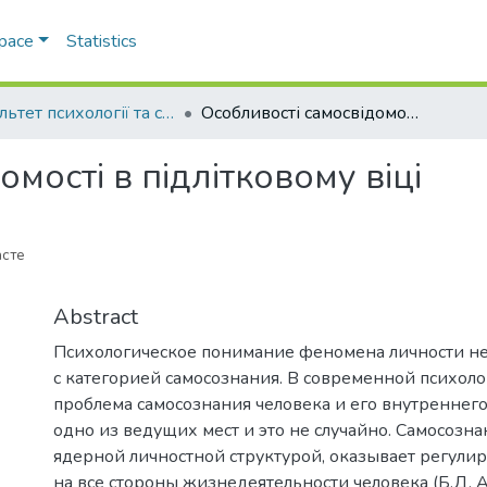
Space
Statistics
Факультет психології та соціальної роботи
Особливості самосвідомості в підлітковому віці
мості в підлітковому віці
асте
Abstract
Психологическое понимание феномена личности н
с категорией самосознания. В современной психоло
проблема самосознания человека и его внутреннег
одно из ведущих мест и это не случайно. Самосозна
ядерной личностной структурой, оказывает регул
на все стороны жизнедеятельности человека (Б.Д. А