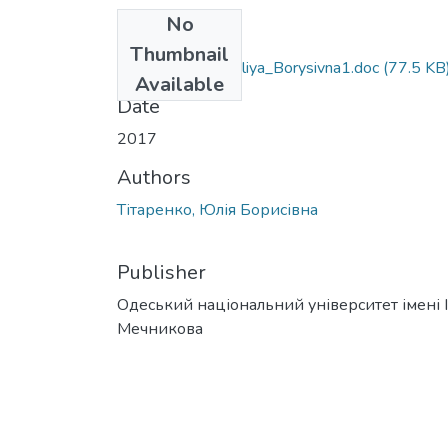
No
Files
Thumbnail
053_Titarenko_Yuliya_Borysivna1.doc
(77.5 KB
Available
Date
2017
Authors
Тітаренко, Юлія Борисівна
Publisher
Одеський національний університет імені І. 
Мечникова