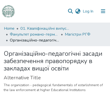
(current)
Log In
Communities
Home
01. Кваліфікаційні випускні роботи здобувачів вищої освіти
&
Факультет романо-германської філології
Магістри РГФ
Collections
Організаційно-педагогічні засади забезпечення правопорядку в закладах вищої освіти
All of DSpace
Організаційно-педагогічні засади
забезпечення правопорядку в
Statistics
закладах вищої освіти
Alternative Title
The organization - pedagogical fundamentals of estarlishment of
the law enforcement at higher Educational Institutions