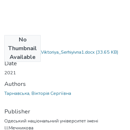
No
Files
Thumbnail
+011_Tarnavs'ka_Viktoriya_Serhiyivna1.docx
(33.65 KB)
Available
Date
2021
Authors
Тарнавська, Вікторія Сергіївна
Publisher
Одеський національний університет імені
І.І.Мечникова