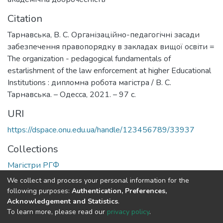
Citation
Тарнавська, В. С. Організаційно-педагогічні засади
забезпечення правопорядку в закладах вищої освіти =
The organization - pedagogical fundamentals of
estarlishment of the law enforcement at higher Educational
Institutions : дипломна робота магістра / В. С.
Тарнавська. – Одесса, 2021. – 97 с.
URI
https://dspace.onu.edu.ua/handle/123456789/33937
Collections
Магістри РГФ
We collect and process your personal information for the
Full item page
following purposes:
Authentication, Preferences,
Acknowledgement and Statistics
.
To learn more, please read our
privacy policy
.
DSpace software
copyright © 2009-2026
LYRASIS