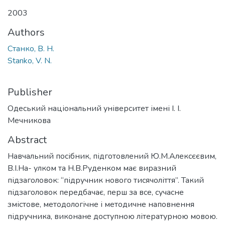
2003
Authors
Станко, В. Н.
Stanko, V. N.
Publisher
Одеський національний університет імені І. І.
Мечникова
Abstract
Навчальний посібник, підготовлений Ю.М.Алексєєвим,
В.І.На- улком та Н.В.Руденком має виразний
підзаголовок: “підручник нового тисячоліття”. Такий
підзаголовок передбачає, перш за все, сучасне
змістове, методологічне і методичне наповнення
підручника, виконане доступною літературною мовою.