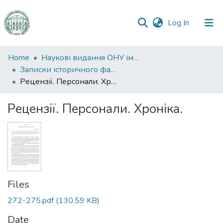
(current)
Log In
Communities
Home
Наукові видання ОНУ імені І. І. Мечникова
&
Записки історичного факультету
Collections
Рецензії. Персонали. Хроніка.
All of DSpace
Рецензії. Персонали. Хроніка.
Statistics
Files
272-275.pdf
(130.59 KB)
Date