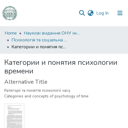
(current)
Log In
Communities
Home
Наукові видання ОНУ імені І. І. Мечникова
&
Психологія та соціальна робота
Collections
Категории и понятия психологии времени
All of DSpace
Категории и понятия психологии
времени
Statistics
Alternative Title
Категорії та поняття психології часу
Categories and concepts of psychology of time