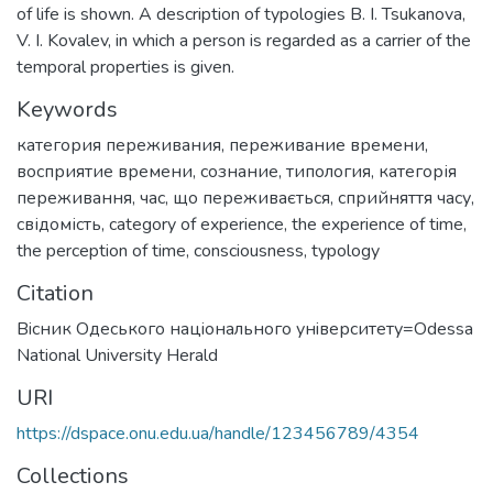
of life is shown. A description of typologies В. I. Tsukanova,
V. I. Kovalev, in which a person is regarded as a carrier of the
temporal properties is given.
Keywords
категория переживания
,
переживание времени
,
восприятие времени
,
сознание
,
типология
,
категорія
переживання
,
час
,
що переживається
,
сприйняття часу
,
свідомість
,
category of experience
,
the experience of time
,
the perception of time
,
consciousness
,
typology
Citation
Вiсник Одеського нацiонального унiверситету=Odessa
National University Herald
URI
https://dspace.onu.edu.ua/handle/123456789/4354
Collections