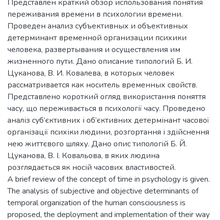
Представлен краткий обзор использования понятия
переживания времени в психологии времени.
Проведен анализ субъективных и объективных
детерминант временной организации психики
человека, развертывания и осуществления им
жизненного пути. Дано описание типологий Б. И.
Цуканова, В. И. Ковалева, в которых человек
рассматривается как носитель временных свойств.
Представлено короткий огляд використання поняття
часу, що переживається в психології часу. Проведено
аналіз суб’єктивних і об’єктивних детермінант часової
організації психіки людини, розгортання і здійснення
нею життєвого шляху. Дано опис типологій Б. Й.
Цуканова, В. І. Ковальова, в яких людина
розглядається як носій часових властивостей.
A brief review of the concept of time in psychology is given.
The analysis of subjective and objective determinants of
temporal organization of the human consciousness is
proposed, the deployment and implementation of their way