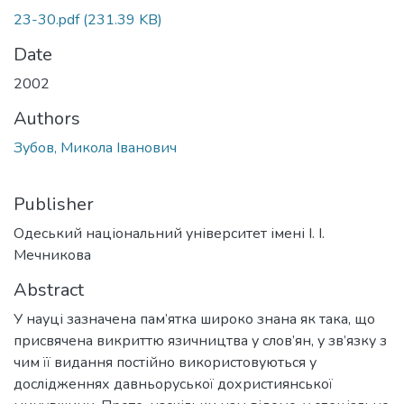
23-30.pdf
(231.39 KB)
Date
2002
Authors
Зубов, Микола Іванович
Publisher
Одеський національний університет імені І. І.
Мечникова
Abstract
У науці зазначена пам’ятка широко знана як така, що
присвячена викриттю язичництва у слов’ян, у зв’язку з
чим її видання постійно використовуються у
дослідженнях давньоруської дохристиянської