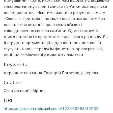
минувшини. Проте, наскільки нам відомо, у спеціально
текстологічному аспекті списки пам’ятки розглядалися
ще недостатньо. Між тим правдиве розуміння змісту
“Слова св. Григорія...” не може вважатися повним без
висвітлення питання про взаємозв’язки і
співвідношення списків пам’ятки. Один із аспектів
цього питання і є предметом подальшого розгляду. Як
інструмент аргументації щодо кінцевих висновків
слугують мовні, передусім фонетико-орфографічні,
дані, що зафіксовані у виданнях пам’ятки.
Keywords
церковне повчання
,
Григорій Богослов
,
джерела
Citation
Слов’янський збірник
URI
https://dspace.onu.edu.ua/handle/123456789/12503