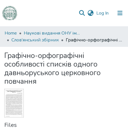
(current)
Log In
Communities
Home
Наукові видання ОНУ імені І. І. Мечникова
&
Слов’янський збірник
Графічно-орфографічні особливості списків одного давньоруського церковного повчання
Collections
Графічно-орфографічні
All of DSpace
особливості списків одного
давньоруського церковного
Statistics
повчання
Files