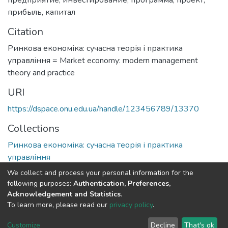
прибыль
,
капитал
Citation
Ринкова економіка: сучасна теорія і практика
управління = Market economy: modern management
theory and practice
URI
https://dspace.onu.edu.ua/handle/123456789/13370
Collections
Ринкова економіка: сучасна теорія і практика
управління
We collect and process your personal information for the
Full item page
following purposes:
Authentication, Preferences,
Acknowledgement and Statistics
.
To learn more, please read our
privacy policy
.
DSpace software
copyright © 2009-2026
LYRASIS
Cookie
Privacy
End User
Send
Customize
Decline
That's ok