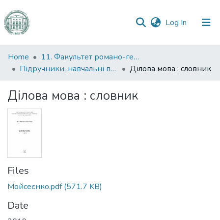
(current)
Log In
Communities
Home
11. Факультет романо-германської філології
&
Підручники, навчальні посібники та інші науково- та навчально-методичні праці РГФ
Ділова мова : словник
Collections
Ділова мова : словник
All of DSpace
Statistics
Files
Мойсеєнко.pdf
(571.7 KB)
Date