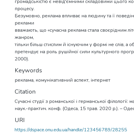
громадськістю є невід'ємними складовими цього к
процесу.
Безумовно, реклама впливає на людину та її поведі
реклами
вважають, що «сучасна реклама стала своєрідним лі
жанром,
тільки більш стислим й існуючим у формі не слів, а о
претендує на роль рушійної сили культурного прогр
2000).
Keywords
реклама
,
комунікативний аспект
,
інтернет
Citation
Сучасні студії з романської і германської філології: 
наук.-практич. конф. (Одеса, 15 трав. 2020 р.). – Од
URI
https://dspace.onu.edu.ua/handle/123456789/28255