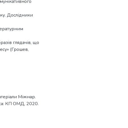
омунікативного
нку. Дослідники
тературним
бразів глядачів, що
есу» (Грошев,
матеріали Міжнар.
еса: КП ОМД, 2020.