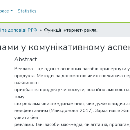
Space
Statistics
і та доповіді РГФ
Функції інтернет-реклами у комунікативному аспекті
лами у комунікативному аспек
Abstract
Реклама – це один з основних засобів привернути 
продукта. Методи, за допомогою яких споживача п
важливості
придбання продукту чи послуги, постійно змінюютьс
тому
що реклама явище «динамічне», яке дуже швидко зас
неефективним (Макєдонова, 2017). Зараз наше жит
уявити без
реклами. Такі засоби мас-медіа, як агітація, пропаган