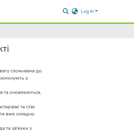
Log In
ті
увагу споживача до
ереконують у
я та оновлюються,
таріває та стає
тя вже складно
да та зв'язки з