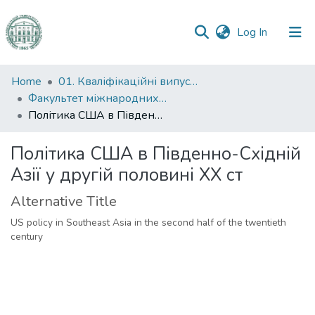
(current)
Log In
Communities
Home
01. Кваліфікаційні випускні роботи здобувачів вищої освіти
&
Факультет міжнародних відносин, політології та соціології
Collections
Політика США в Південно-Східній Азії у другій половині ХХ ст
All of DSpace
Політика США в Південно-Східній
Азії у другій половині ХХ ст
Statistics
Alternative Title
US policy in Southeast Asia in the second half of the twentieth
century