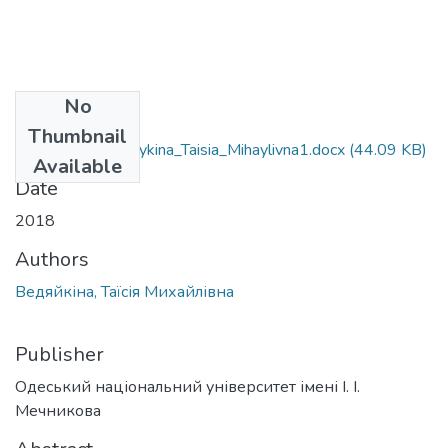
No
Files
Thumbnail
6.030201_ Vediaykina_Taisia_Mihaylivna1.docx
(44.09 KB)
Available
Date
2018
Authors
Ведяйкіна, Таїсія Михайлівна
Publisher
Одеський національний університет імені І. І.
Мечникова