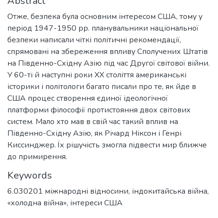
Abstract
Отже, безпека була основним інтересом США, тому у
період 1947-1950 рр. планувальники національної
безпеки написали чіткі політичні рекомендації,
спрямовані на збереження впливу Сполучених Штатів
на Південно-Східну Азію під час Другої світової війни.
У 60-ті й наступні роки XX століття американські
історики і політологи багато писали про те, як йде в
США процес створення єдиної ідеологічної
платформи філософії протистояння двох світових
систем. Мало хто мав в свій час такий вплив на
Південно-Східну Азію, як Річард Ніксон і Генрі
Киссинджер. Їх рішучість змогла підвести мир ближче
до примирення.
Keywords
6.030201 міжнародні відносини
,
індокитайська війна
,
«холодна війна»
,
інтереси США