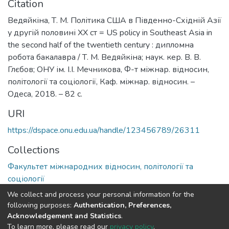
Citation
Ведяйкіна, Т. М. Політика США в Південно-Східній Азії
у другій половині ХХ ст = US policy in Southeast Asia in
the second half of the twentieth century : дипломна
робота бакалавра / Т. М. Ведяйкіна; наук. кер. В. В.
Глєбов; ОНУ ім. І.І. Мечникова, Ф-т міжнар. відносин,
політології та соціології, Каф. міжнар. відносин. –
Одеса, 2018. – 82 с.
URI
https://dspace.onu.edu.ua/handle/123456789/26311
Collections
Факультет міжнародних відносин, політології та
соціології
We collect and process your personal information for the
Full item page
following purposes:
Authentication, Preferences,
Acknowledgement and Statistics
.
To learn more, please read our
privacy policy
.