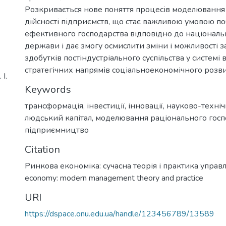
Розкривається нове поняття процесів моделювання
дійсності підприємств, що стає важливою умовою п
ефективного господарства відповідно до національ
держави і дає змогу осмислити зміни і можливості з
здобутків постіндустріального суспільства у системі
стратегічних напрямів соціальноекономічного розви
І.
Keywords
трансформація
,
інвестиції
,
інновації
,
науково-техніч
людський капітал
,
моделювання раціонального госп
підприємництво
Citation
Ринкова економіка: сучасна теорія і практика управл
economy: modern management theory and practice
URI
https://dspace.onu.edu.ua/handle/123456789/13589