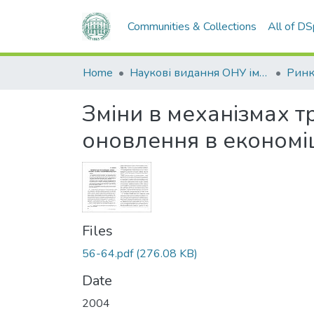
Communities & Collections
All of D
Home
Наукові видання ОНУ імені І. І. Мечникова
Зміни в механізмах т
оновлення в економіц
Files
56-64.pdf
(276.08 KB)
Date
2004