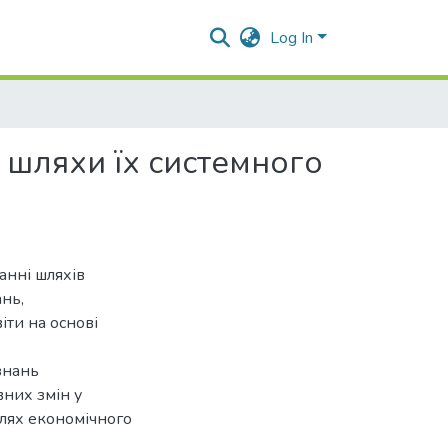
Log In
 шляхи їх системного
анні шляхів
ань,
іти на основі
знань
них змін у
шлях економічного