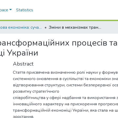
Space
Statistics
Ринкова економіка: сучасна теорія і практика управління
Зміни в механізмах трансформаційних процесів та шляхи їх системного оновлення в економіці України
рансформаційних процесів та
і України
Abstract
Стаття присвячена визначенню ролі науки у формув
системного оновлення в суспільстві та економіки зн
відтворювання структури, системи безперервної осв
розвитку стратегічного
співробітництва у сфері надбання та використання 
інноваційного характеру на прискорення прогресив
трансформаційній економіці України, яка стала на 
зростання.