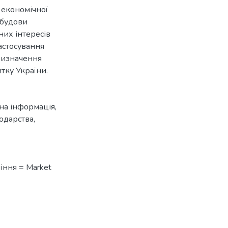
 економічної
обудови
них інтересів
астосування
 визначення
тку України.
на інформація
,
одарства
,
іння = Market