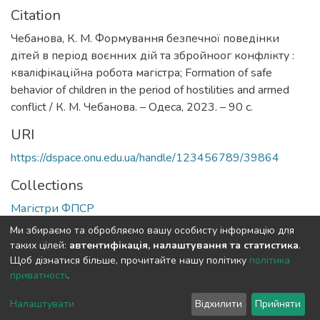
Citation
Чебанова, К. М. Формування безпечної поведінки
дітей в період воєнних дій та збройноог конфлікту :
кваліфікаційна робота магістра; Formation of safe
behavior of children in the period of hostilities and armed
conflict / К. М. Чебанова. – Одеса, 2023. – 90 с.
URI
https://dspace.onu.edu.ua/handle/123456789/39864
Collections
Магістри ФПСР
Ми збираємо та обробляємо вашу особисту інформацію для
Full item page
таких цілей:
автентифікація, налаштування та статистика
.
Щоб дізнатися більше, прочитайте нашу політику
політика
приватності
.
DSpace software
copyright © 2009-2026
LYRASIS
Cookie
Privacy
End User
Send
Налаштувати
Відхилити
Прийняти
settings
policy
Agreement
Feedback