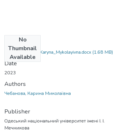
No
Files
Thumbnail
231_Chebanova_Karyna_Mykolayivna.docx
(1.68 MB)
Available
Date
2023
Authors
Чебанова, Карина Миколаївна
Publisher
Одеський національний університет імені І. І.
Мечникова