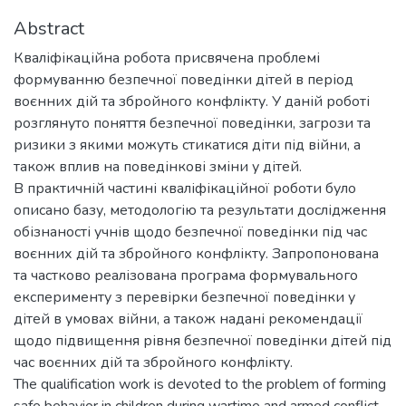
Abstract
Кваліфікаційна робота присвячена проблемі
формуванню безпечної поведінки дітей в період
воєнних дій та збройного конфлікту. У даній роботі
розглянуто поняття безпечної поведінки, загрози та
ризики з якими можуть стикатися діти під війни, а
також вплив на поведінкові зміни у дітей.
В практичній частині кваліфікаційної роботи було
описано базу, методологію та результати дослідження
обізнаності учнів щодо безпечної поведінки під час
воєнних дій та збройного конфлікту. Запропонована
та частково реалізована програма формувального
експерименту з перевірки безпечної поведінки у
дітей в умовах війни, а також надані рекомендації
щодо підвищення рівня безпечної поведінки дітей під
час воєнних дій та збройного конфлікту.
The qualification work is devoted to the problem of forming
safe behavior in children during wartime and armed conflict.