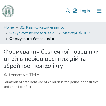
(current)
Log In
Communities
Home
01. Кваліфікаційні випускні роботи здобувачів вищої освіти
&
Факультет психології та соціальної роботи
Магістри ФПСР
Collections
Формування безпечної поведінки дітей в період воєнних дій та збройноог конфлікту
All of DSpace
Формування безпечної поведінки
дітей в період воєнних дій та
Statistics
збройноог конфлікту
Alternative Title
Formation of safe behavior of children in the period of hostilities
and armed conflict