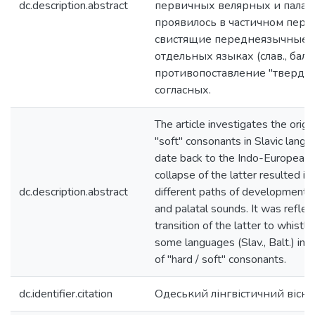
dc.description.abstract
первичных велярных и палата
проявилось в частичном пере
свистящие переднеязычные, а
отдельных языках (слав., балт
противопоставление "тверды
согласных.
The article investigates the origi
"soft" consonants in Slavic langu
date back to the Indo-European 
collapse of the latter resulted i
dc.description.abstract
different paths of development o
and palatal sounds. It was reflect
transition of the latter to whistli
some languages (Slav., Balt.) in
of "hard / soft" consonants.
dc.identifier.citation
Одеський лінгвістичний вісн