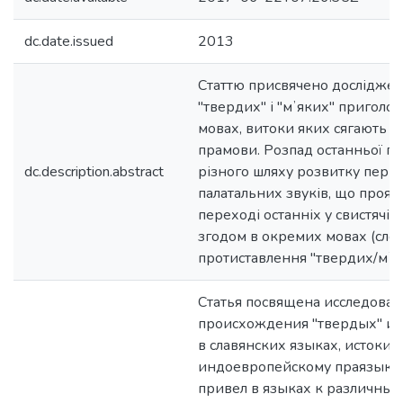
dc.date.issued
2013
Статтю присвячено дослідж
"твердих" і "мʼяких" приголо
мовах, витоки яких сягають і
прамови. Розпад останньої пр
dc.description.abstract
різного шляху розвитку перв
палатальних звуків, що прояв
переході останніх у свистячі 
згодом в окремих мовах (слов.
протиставлення "твердих/мʼя
Статья посвящена исследова
происхождения "твердых" и "
в славянских языках, истоки 
индоевропейскому праязыку.
привел в языках к различным