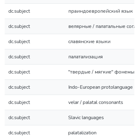
dc.subject
праиндоевропейский язык
dc.subject
велярные / палатальные согл
dc.subject
славянские языки
dc.subject
палатализация
dc.subject
"твердые / мягкие" фонемы
dc.subject
Indo-European protolanguage
dc.subject
velar / palatal consonants
dc.subject
Slavic languages
dc.subject
palatalization