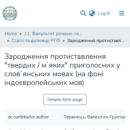
(current)
Log In
Communities
Home
11. Факультет романо-германської філології
&
Статті та доповіді РГФ
Зародження протиставлення "твердих / мʼяких" приголосних у словʼянських мовах (на фоні індоєвропейських мов)
Collections
Зародження протиставлення
All of DSpace
"твердих / мʼяких" приголосних у
словʼянських мовах (на фоні
Statistics
індоєвропейських мов)
Simple item page
dc.contributor.author
Таранець, Валентин Григоро