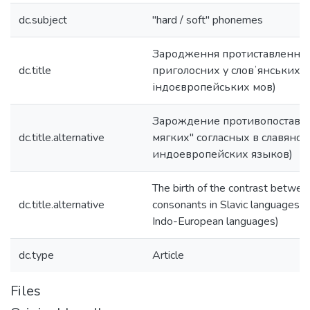
dc.subject
"hard / soft" phonemes
Зародження протиставлення "
dc.title
приголосних у словʼянських м
індоєвропейських мов)
Зарождение противопоставле
dc.title.alternative
мягких" согласных в славянск
индоевропейских языков)
The birth of the contrast between
dc.title.alternative
consonants in Slavic languages (
Indo-European languages)
dc.type
Article
Files