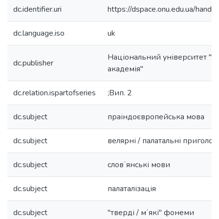
dc.identifier.uri
https://dspace.onu.edu.ua/han
dc.language.iso
uk
Національний університет "
dc.publisher
академія"
dc.relation.ispartofseries
;Вип. 2
dc.subject
праіндоєвропейська мова
dc.subject
велярні / палатальні приголос
dc.subject
словʼянські мови
dc.subject
палаталізація
dc.subject
"тверді / мʼякі" фонеми