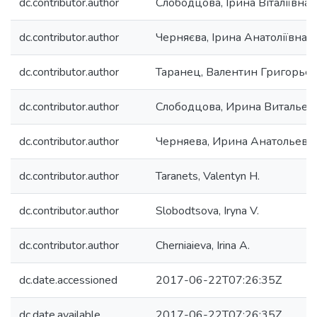
dc.contributor.author
Слободцова, Ірина Віталіївна
dc.contributor.author
Черняєва, Ірина Анатоліївна
dc.contributor.author
Таранец, Валентин Григорье
dc.contributor.author
Слободцова, Ирина Витальев
dc.contributor.author
Черняева, Ирина Анатольевн
dc.contributor.author
Taranets, Valentyn H.
dc.contributor.author
Slobodtsova, Iryna V.
dc.contributor.author
Cherniaieva, Irina A.
dc.date.accessioned
2017-06-22T07:26:35Z
dc.date.available
2017-06-22T07:26:35Z