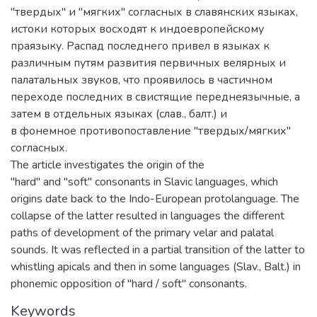
"твердых" и "мягких" согласных в славянских языках,
истоки которых восходят к индоевропейскому
праязыку. Распад последнего привел в языках к
различным путям развития первичных велярных и
палатальных звуков, что проявилось в частичном
переходе последних в свистящие переднеязычные, а
затем в отдельных языках (слав., балт.) и
в фонемное противопоставление "твердых/мягких"
согласных.
The article investigates the origin of the
"hard" and "soft" consonants in Slavic languages, which
origins date back to the Indo-European protolanguage. The
collapse of the latter resulted in languages the different
paths of development of the primary velar and palatal
sounds. It was reflected in a partial transition of the latter to
whistling apicals and then in some languages (Slav., Balt.) in
phonemic opposition of "hard / soft" consonants.
Keywords