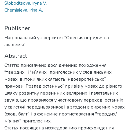
Slobodtsova, Iryna V.
Cherniaieva, Irina A.
Publisher
Національний університет "Одеська юридична
академія"
Abstract
Статтю присвячено дослідженню походження
"твердих" і "мʼяких" приголосних у словʼянських
мовах, витоки яких сягають індоєвропейської
прамови. Розпад останньої привів у мовах до різного
шляху розвитку первинних велярних і палатальних
звуків, що проявилося у частковому переході останніх
у свистячі передньоязикові, а згодом в окремих мовах
(слов., балт.) і в фонемне протиставлення "твердих/
мʼяких" приголосних.
Статья посвящена исследованию происхождения