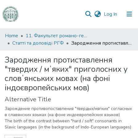
(current)
Log In
Communities
Home
11. Факультет романо-германської філології
&
Статті та доповіді РГФ
Зародження протиставлення "твердих / мʼяких" приголосних у словʼянських мовах (на фоні індоєвропейських мов)
Collections
Зародження протиставлення
All of DSpace
"твердих / мʼяких" приголосних у
словʼянських мовах (на фоні
Statistics
індоєвропейських мов)
Alternative Title
Зарождение противопоставления "твердых/мягких" согласных
в славянских языках (на фоне индоевропейских языков)
The birth of the contrast between "hard / soft" consonants in
Slavic languages (in the background of Indo-European languages)