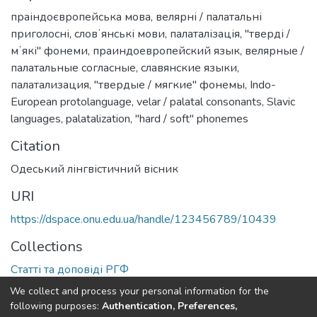
праіндоєвропейська мова
,
велярні / палатальні
приголосні
,
словʼянські мови
,
палаталізація
,
"тверді /
мʼякі" фонеми
,
праиндоевропейский язык
,
велярные /
палатальные согласные
,
славянские языки
,
палатализация
,
"твердые / мягкие" фонемы
,
Indo-
European protolanguage
,
velar / palatal consonants
,
Slavic
languages
,
palatalization
,
"hard / soft" phonemes
Citation
Одеський лінгвістичний вісник
URI
https://dspace.onu.edu.ua/handle/123456789/10439
Collections
Статті та доповіді РГФ
We collect and process your personal information for the
Full item page
following purposes:
Authentication, Preferences,