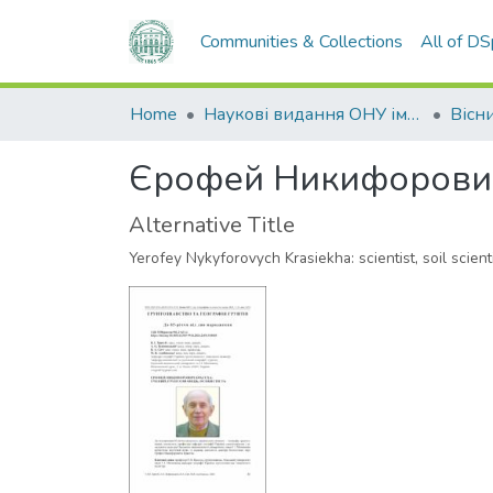
Communities & Collections
All of D
Home
Наукові видання ОНУ імені І. І. Мечникова
Єрофей Никифорович 
Alternative Title
Yerofey Nykyforovych Krasiekha: scientist, soil scienti