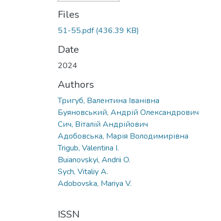
Files
51-55.pdf
(436.39 KB)
Date
2024
Authors
Тригуб, Валентина Іванівна
Буяновський, Андрій Олександрович
Сич, Віталій Андрійович
Адобовська, Марія Володимирівна
Trigub, Valentina I.
Buianovskyi, Andrii O.
Sych, Vitaliy A.
Adobovska, Mariya V.
ISSN