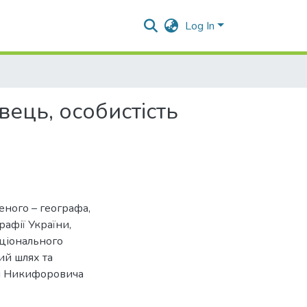
Log In
ець, особистість
еного – географа,
афії України,
аціонального
вий шлях та
ея Никифоровича