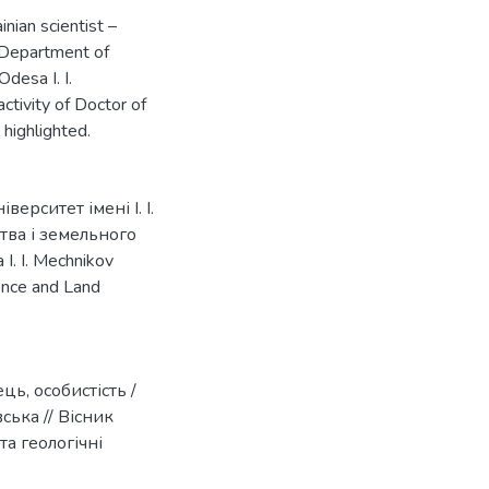
nian scientist –
e Department of
desa I. I.
activity of Doctor of
highlighted.
верситет імені І. І.
тва і земельного
I. I. Mechnikov
ence and Land
ь, особистість /
вська // Вісник
та геологічні