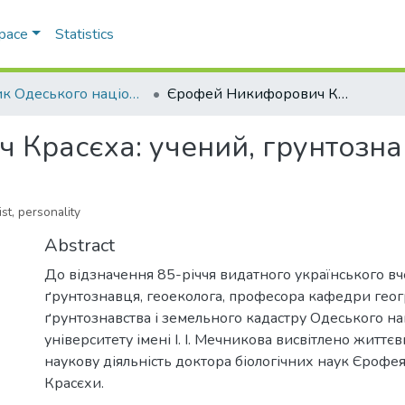
Space
Statistics
Вісник Одеського національного університету. Географічні та геологічні науки
Єрофей Никифорович Красєха: учений, грунтознавець, особистість
Красєха: учений, грунтознав
st, personality
Abstract
До відзначення 85-річчя видатного українського вч
ґрунтознавця, геоеколога, професора кафедри геогр
ґрунтознавства і земельного кадастру Одеського н
університету імені І. І. Мечникова висвітлено життє
наукову діяльність доктора біологічних наук Єроф