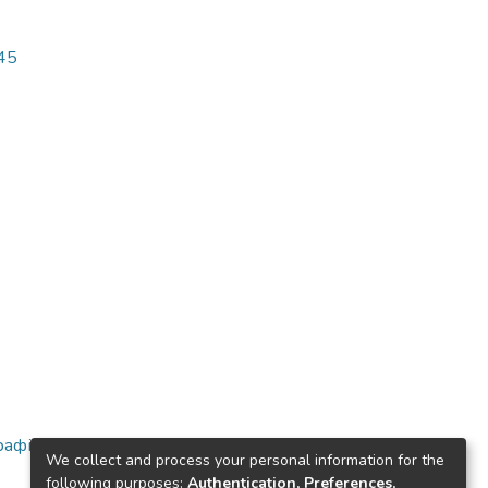
045
афічні та
We collect and process your personal information for the
following purposes:
Authentication, Preferences,