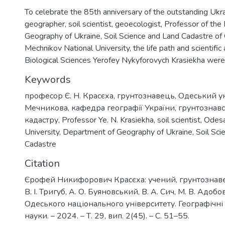
To celebrate the 85th anniversary of the outstanding Ukrai
geographer, soil scientist, geoecologist, Professor of th
Geography of Ukraine, Soil Science and Land Cadastre of O
Mechnikov National University, the life path and scientific 
Biological Sciences Yerofey Nykyforovych Krasiekha were 
Keywords
професор Є. Н. Красєха
,
грунтознавець
,
Одеський уні
Мечникова
,
кафедра географії України
,
грунтознавс
кадастру
,
Professor Ye. N. Krasiekha
,
soil scientist
,
Odesa 
University
,
Department of Geography of Ukraine
,
Soil Sci
Cadastre
Citation
Єрофей Никифорович Красєха: учений, грунтознавец
В. І. Тригуб, А. О. Буяновський, В. А. Сич, М. В. Адобо
Одеського національного університету. Географічні 
науки. – 2024. – Т. 29, вип. 2(45). – С. 51–55.