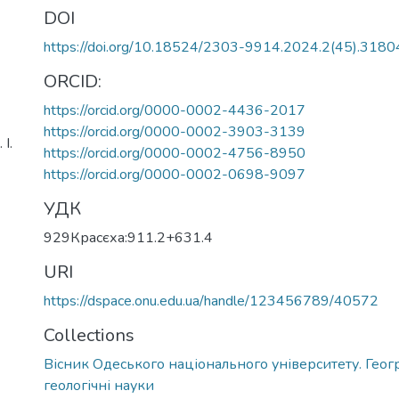
DOI
https://doi.org/10.18524/2303-9914.2024.2(45).318
ORCID:
https://orcid.org/0000-0002-4436-2017
https://orcid.org/0000-0002-3903-3139
І.
https://orcid.org/0000-0002-4756-8950
https://orcid.org/0000-0002-0698-9097
УДК
929Красєха:911.2+631.4
URI
https://dspace.onu.edu.ua/handle/123456789/40572
Collections
Вісник Одеського національного університету. Геогр
геологічні науки