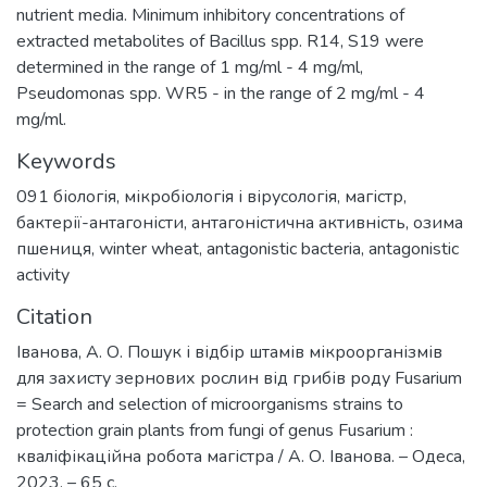
nutrient media. Minimum inhibitory concentrations of
extracted metabolites of Bacillus spp. R14, S19 were
determined in the range of 1 mg/ml - 4 mg/ml,
Pseudomonas spp. WR5 - in the range of 2 mg/ml - 4
mg/ml.
Keywords
091 біологія
,
мікробіологія і вірусологія
,
магістр
,
бактерії-антагоністи
,
антагоністична активність
,
озима
пшениця
,
winter wheat
,
antagonistic bacteria
,
antagonistic
activity
Citation
Іванова, А. О. Пошук і відбір штамів мікроорганізмів
для захисту зернових рослин від грибів роду Fusarium
= Search and selection of microorganisms strains to
protection grain plants from fungi of genus Fusarium :
кваліфікаційна робота магістра / А. О. Іванова. – Одеса,
2023. – 65 с.