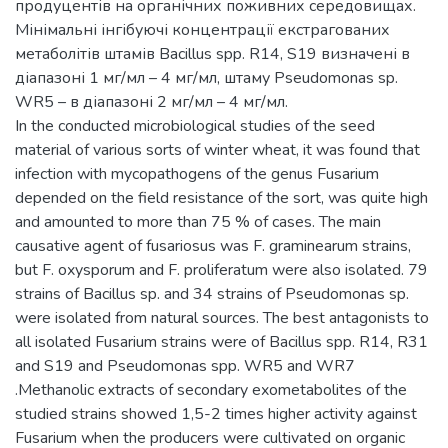
продуцентів на органічних поживних середовищах.
Мінімальні інгібуючі концентрації екстрагованих
метаболітів штамів Bacillus spp. R14, S19 визначені в
діапазоні 1 мг/мл – 4 мг/мл, штаму Pseudomonas sp.
WR5 – в діапазоні 2 мг/мл – 4 мг/мл.
In the conducted microbiological studies of the seed
material of various sorts of winter wheat, it was found that
infection with mycopathogens of the genus Fusarium
depended on the field resistance of the sort, was quite high
and amounted to more than 75 % of cases. The main
causative agent of fusariosus was F. graminearum strains,
but F. oxysporum and F. proliferatum were also isolated. 79
strains of Bacillus sp. and 34 strains of Pseudomonas sp.
were isolated from natural sources. The best antagonists to
all isolated Fusarium strains were of Bacillus spp. R14, R31
and S19 and Pseudomonas spp. WR5 and WR7
.Methanolic extracts of secondary exometabolites of the
studied strains showed 1,5-2 times higher activity against
Fusarium when the producers were cultivated on organic