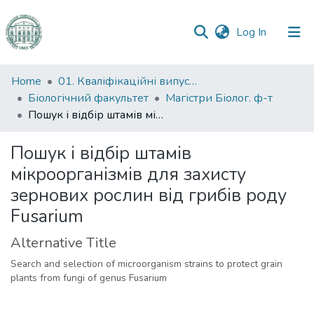
(current)
Log In
Communities
Home
01. Кваліфікаційні випускні роботи здобувачів вищої освіти
&
Біологічний факультет
Магістри Біолог. ф-т
Collections
Пошук і відбір штамів мікроорганізмів для захисту зернових рослин від грибів роду Fusarium
All of DSpace
Пошук і відбір штамів
мікроорганізмів для захисту
Statistics
зернових рослин від грибів роду
Fusarium
Alternative Title
Search and selection of microorganism strains to protect grain
plants from fungi of genus Fusarium