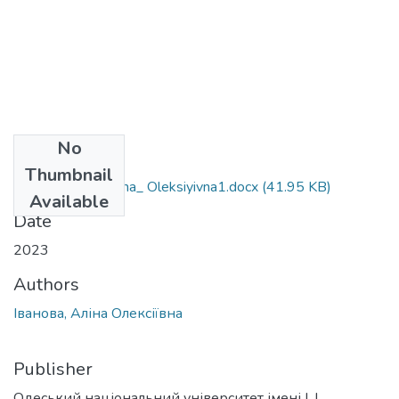
No
Files
Thumbnail
091_Ivanova_ Alina_ Oleksiyivna1.docx
(41.95 KB)
Available
Date
2023
Authors
Іванова, Аліна Олексіївна
Publisher
Одеський національний університет імені І. І.