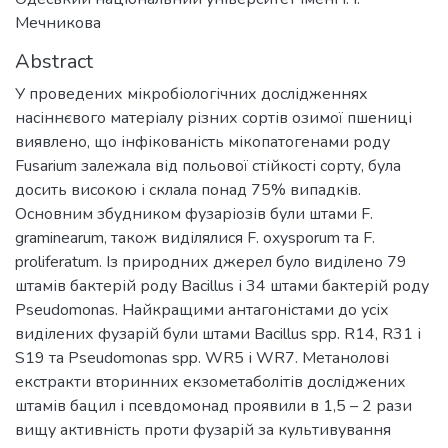
Мечникова
Abstract
У проведених мікробіологічних дослідженнях
насіннєвого матеріалу різних сортів озимої пшениці
виявлено, що інфікованість мікопатогенами роду
Fusarium залежала від польової стійкості сорту, була
досить високою і склала понад 75% випадків.
Основним збудником фузаріозів були штами F.
graminearum, також виділялися F. oxysporum та F.
proliferatum. Із природних джерел було виділено 79
штамів бактерій роду Bacillus і 34 штами бактерій роду
Pseudomonas. Найкращими антагоністами до усіх
виділених фузарій були штами Bacillus spp. R14, R31 і
S19 та Pseudomonas spp. WR5 і WR7. Метанолові
екстракти вторинних екзометаболітів досліджених
штамів бацил і псевдомонад проявили в 1,5 – 2 рази
вищу активність проти фузарій за культивування