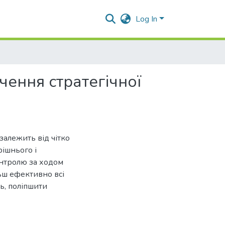
Log In
ення стратегічної
 залежить від чітко
рішнього і
онтролю за ходом
льш ефективно всі
ь, поліпшити