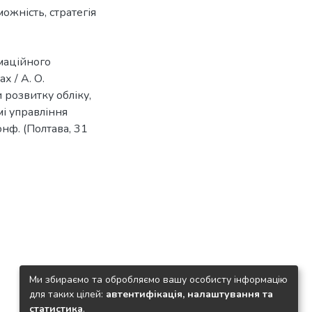
можність
,
стратегія
маційного
х / А. О.
 розвитку обліку,
мі управління
онф. (Полтава, 31
Ми збираємо та обробляємо вашу особисту інформацію
для таких цілей:
автентифікація, налаштування та
статистика
.