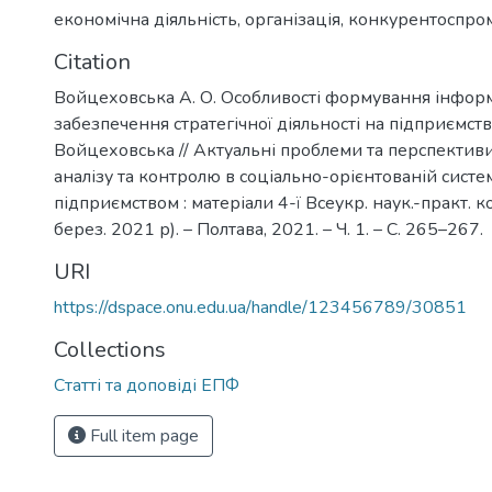
економічна діяльність
,
організація
,
конкурентоспро
Citation
Войцеховська А. О. Особливості формування інфор
забезпечення стратегічної діяльності на підприємства
Войцеховська // Актуальні проблеми та перспективи
аналізу та контролю в соціально-орієнтованій систе
підприємством : матеріали 4-ї Всеукр. наук.-практ. к
берез. 2021 р). – Полтава, 2021. – Ч. 1. – С. 265–267.
URI
https://dspace.onu.edu.ua/handle/123456789/30851
Collections
Статті та доповіді ЕПФ
Full item page