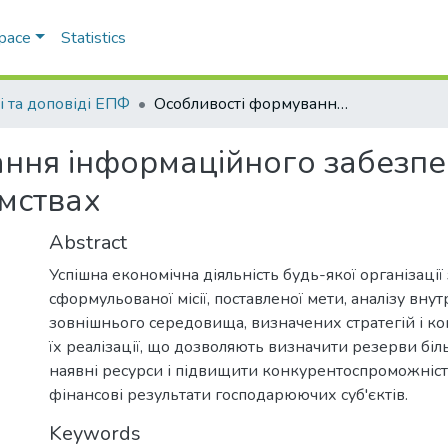
Space
Statistics
і та доповіді ЕПФ
Особливості формування інформаційного забезпечення стратегічної діяльності на підприємствах
ння інформаційного забезпеч
ємствах
Abstract
Успішна економічна діяльність будь-якої організації
сформульованої місії, поставленої мети, аналізу внут
зовнішнього середовища, визначених стратегій і к
їх реалізації, що дозволяють визначити резерви бі
наявні ресурси і підвищити конкурентоспроможніст
фінансові результати господарюючих суб'єктів.
Keywords