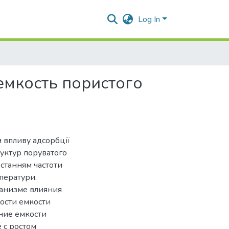
Log In
емкость пористого
 впливу адсорбції
руктур поруватого
станням частоти
мператури.
анизме влияния
ости емкости
ние емкости
 с ростом