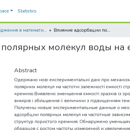
Space
Statistics
Дослiдження в математицi i механiцi
Влияние адсорбации полярных молекул воды на емкость пористого кремния
полярных молекул воды на 
Abstract
Одержано нові експериментальні дані про механізм
полярних молекул на частотні залежності ємкості ст
кремнію.Виявлено зменшення ємкості зразків із зро
вимірів і збільшення її величини з підвищенням те
Получены новые экспериментальные данные о мех
адсорбции полярных молекул на частотные зависим
структур пористого кремния. Обнаружено уменьше
образцов с ростом частоты измерений и увеличение