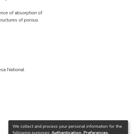
nce of absorption of
tructures of porous
sa National
We collect and process your personal information for the
following purposes:
Authentication, Preferences,