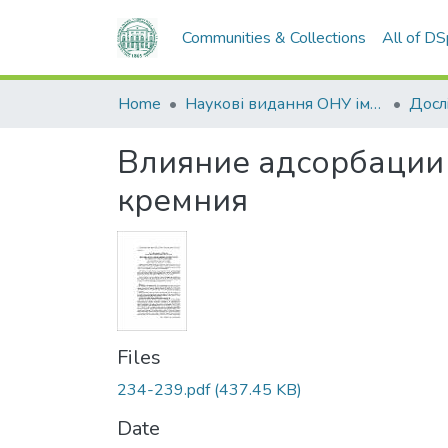
Communities & Collections
All of D
Home
Наукові видання ОНУ імені І. І. Мечникова
Влияние адсорбации 
кремния
Files
234-239.pdf
(437.45 KB)
Date