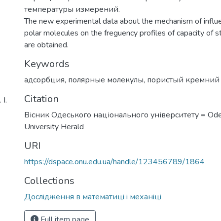
температуры измерений.
The new experimental data about the mechanism of influe
polar molecules on the freguency profiles of capacity of s
are obtained.
Keywords
адсорбция
,
полярные молекулы
,
пористый кремний
Citation
І.
Вісник Одеського національного університету = Ode
University Herald
URI
https://dspace.onu.edu.ua/handle/123456789/1864
Collections
Дослiдження в математицi i механiцi
Full item page