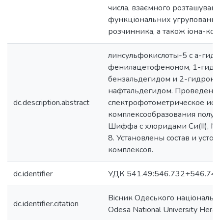
числа, взаємного розташуван
функціональних угруповань у
розчинника, а також іона-ко
линсульфокислоты-5 с а-гидр
фенилацетофеноном, 1-гидр
бензальдегидом и 2-гидрокс
нафтальдегидом. Проведено
dc.description.abstract
спектрофотометрическое исс
комплексообразования полу
Шиффа с хлоридами Си(ІІ), Ni(
8. Установлены состав и усто
комплексов.
dc.identifier
УДК 541.49:546.732+546.742
Вiсник Одеського нацiонально
dc.identifier.citation
Odesa National University Heral