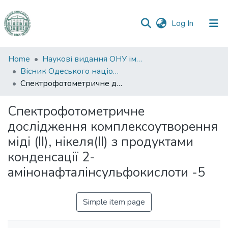
(current)
Log In
Communities
Home
Наукові видання ОНУ імені І. І. Мечникова
&
Вісник Одеського національного університету. Хімія
Collections
Спектрофотометричне дослідження комплексоутворення міді (II), нікеля(ІІ) з продуктами конденсації 2-амінонафталінсульфокислоти -5
All of DSpace
Спектрофотометричне
дослідження комплексоутворення
Statistics
міді (II), нікеля(ІІ) з продуктами
конденсації 2-
амінонафталінсульфокислоти -5
Simple item page