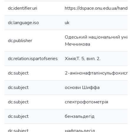
dc.identifier.uri
https://dspace.onu.edu.ua/han
dc.language.iso
uk
Одеський національний універс
dc.publisher
Мечникова
dc.relation.ispartofseries
Хімія;Т. 5, вип. 2.
dc.subject
2-амінонафталінсульфокисло
dc.subject
основи Шиффа
dc.subject
спектрофотометрія
dc.subject
бензальдегід
dc.subject
нафтальдегід