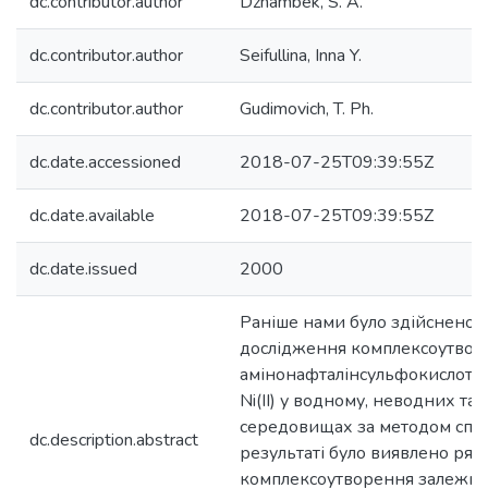
dc.contributor.author
Dzhambek, S. A.
dc.contributor.author
Seifullina, Inna Y.
dc.contributor.author
Gudimovich, T. Ph.
dc.date.accessioned
2018-07-25T09:39:55Z
dc.date.available
2018-07-25T09:39:55Z
dc.date.issued
2000
Раніше нами було здійснено 
дослідження комплексоутвор
амінонафталінсульфокислот з со
Ni(II) у водному, неводних та
середовищах за методом спек
dc.description.abstract
результаті було виявлено ряд
комплексоутворення залежно