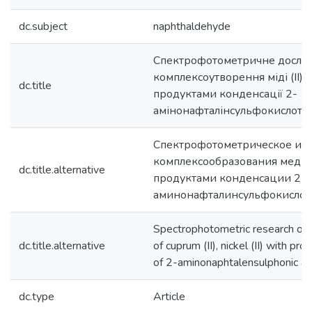
dc.subject
naphthaldehyde
Спектрофотометричне дослі
комплексоутворення міді (II), н
dc.title
продуктами конденсації 2-
амінонафталінсульфокислоти
Спектрофотометрическое ис
комплексообразования меди(ІІ)
dc.title.alternative
продуктами конденсации 2-
аминонафталинсульфокислот
Spectrophotometric research of 
dc.title.alternative
of cuprum (II), nickel (II) with pr
of 2-aminonaphtalensulphonic ac
dc.type
Article