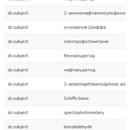
dc.subject
2-аминонафталинсульфокисл
dc.subject
основания Шиффа
dc.subject
спектрофотометрия
dc.subject
бензальдегид
dc.subject
нафтальдегид
dc.subject
2-aminonaphtalensulphonic acid
dc.subject
Schiffs basis
dc.subject
spectophotometery
dc.subject
benzaldehyde