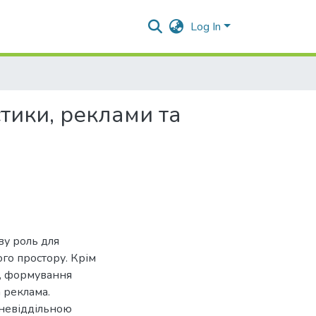
Log In
тики, реклами та
ву роль для
ого простору. Крім
я, формування
а реклама.
 невіддільною