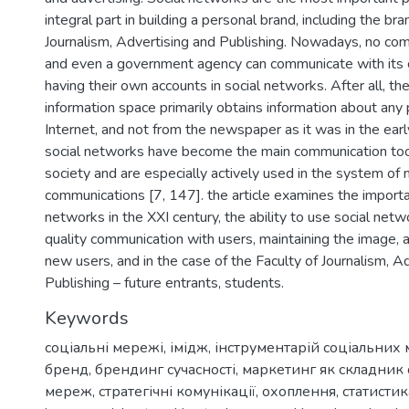
integral part in building a personal brand, including the bra
Journalism, Advertising and Publishing. Nowadays, no co
and even a government agency can communicate with its
having their own accounts in social networks. After all, t
information space primarily obtains information about any
Internet, and not from the newspaper as it was in the ear
social networks have become the main communication too
society and are especially actively used in the system of
communications [7, 147]. the article examines the importa
networks in the XXI century, the ability to use social netw
quality communication with users, maintaining the image, a
new users, and in the case of the Faculty of Journalism, A
Publishing – future entrants, students.
Keywords
соціальні мережі
,
імідж
,
інструментарій соціальних
бренд
,
брендинг сучасності
,
маркетинг як складник 
мереж
,
стратегічні комунікації
,
охоплення
,
статистик