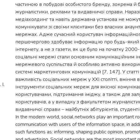
частиною в побудові особистого бренду, зокрема й
журналістики, реклами та видавничої справи. Нараз
медіахолдинг та навіть державна установа не можут
комунікувати зі своїми клієнтами без власних акаунт
мережах. Адже сучасний користувач інформаційног
першочергово здобуває інформацію про будь-який 
інтернету, а не з газети, як це було на початку 2000
соціальні мережі стали основним комунікаційним і
мережевого суспільства й особливо активно викори
системі маркетингових комунікацій [7, 147]. У статт
важливість соціальних мереж у XXI столітті, вміння
І.
інструменти соціальних мереж для якісної комунікац
користувачами, підтримання іміджу, а також для за
користувачів, а у випадку з факультетом журналісти
видавничої справи – майбутніх абітурієнтів, студенті
In the modern world, social networks play an important ro
communication with users of the information space, in add
such functions as: informing, shaping public opinion, promo
and advertising. Social networks are the most important 