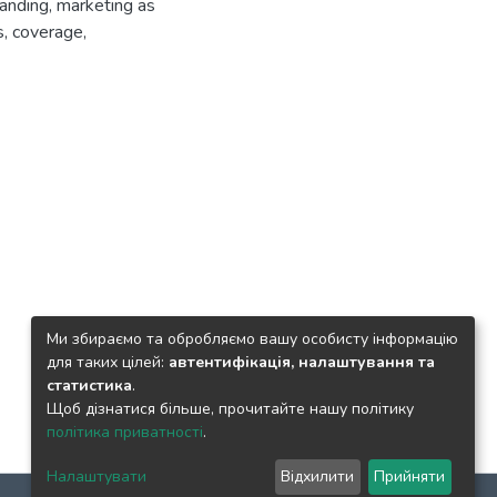
anding
,
marketing as
s
,
coverage
,
Ми збираємо та обробляємо вашу особисту інформацію
для таких цілей:
автентифікація, налаштування та
статистика
.
Щоб дізнатися більше, прочитайте нашу політику
політика приватності
.
Налаштувати
Відхилити
Прийняти