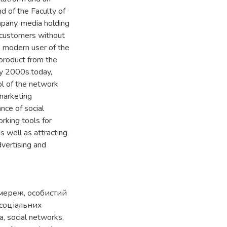
nd of the Faculty of
mpany, media holding
 customers without
he modern user of the
 product from the
ly 2000s.today,
l of the network
 marketing
nce of social
orking tools for
s well as attracting
dvertising and
 мереж
,
особистий
соціальних
а
,
social networks
,