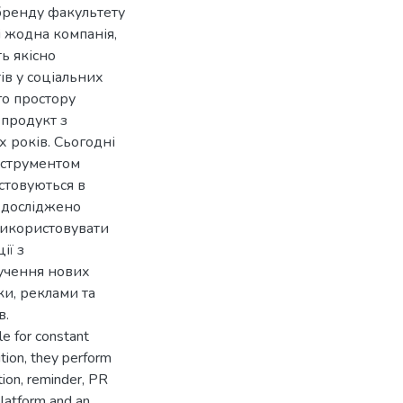
 бренду факультету
і жодна компанія,
ь якісно
ів у соціальних
о простору
продукт з
-х років. Сьогодні
нструментом
стовуються в
і досліджено
 використовувати
ії з
лучення нових
ки, реклами та
в.
le for constant
ition, they perform
tion, reminder, PR
platform and an