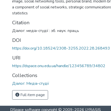
image
,
social networking tools
,
personal brand
,
modern br
a component of social networks
,
strategic communication
statistics
Citation
Діалог: медіа-студії : зб. наук. праць
DOI
https://doi.org/10.18524/2308-3255.2022.28.268493
URI
https://dspace.onu.edu.ua/handle/123456789/34802
Collections
Діалог: Медіа-студії
Full item page
DSpace software
copyright © 2009-2026
LYRASIS