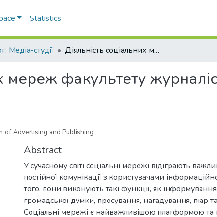
Space
Statistics
г: Медіа-студії
Діяльність соціальних мереж факультету журналістики, реклами та видавничої справи
х мереж факультету журналіс
sm of Advertising and Publishing
Abstract
У сучасному світі соціальні мережі відіграють важли
постійної комунікації з користувачами інформаційн
того, вони виконують такі функції, як інформуванн
громадської думки, просування, нагадування, піар т
Соціальні мережі є найважливішою платформою та