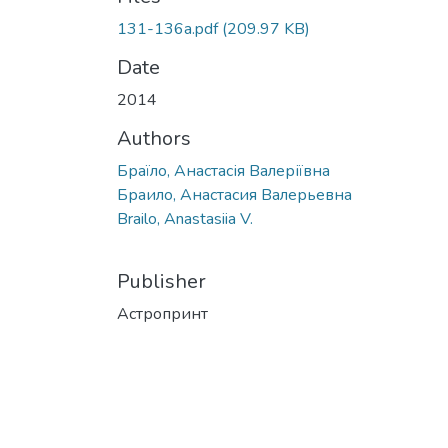
131-136a.pdf
(209.97 KB)
Date
2014
Authors
Браїло, Анастасія Валеріївна
Браило, Анастасия Валерьевна
Brailo, Anastasiia V.
Publisher
Астропринт