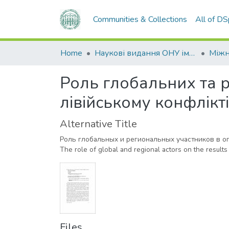
Communities & Collections
All of D
Home
Наукові видання ОНУ імені І. І. Мечникова
Роль глобальних та р
лівійському конфлікті
Alternative Title
Роль глобальных и региональных участников в 
The role of global and regional actors on the results 
Files