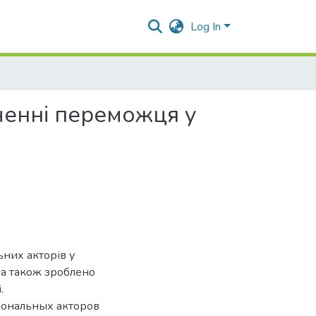
Log In
ченні переможця у
ьних акторів у
, а також зроблено
.
гиональных акторов