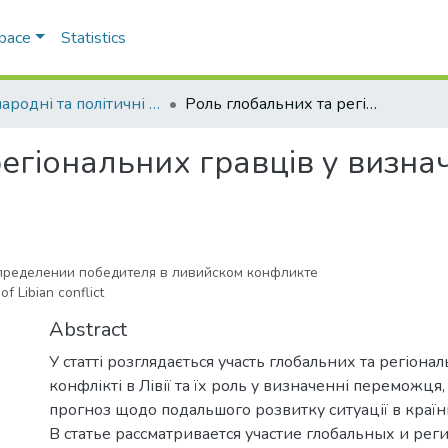
Space
Statistics
Міжнародні та політичні дослідження
Роль глобальних та регіональних гравців у визначенні переможця у лівійському конфлікті
егіональних гравців у визна
определении победителя в ливийском конфликте
of Libian conflict
Abstract
У статті розглядається участь глобальних та регіонал
конфлікті в Лівії та їх роль у визначенні переможця
прогноз щодо подальшого розвитку ситуації в країні
В статье рассматривается участие глобальных и ре