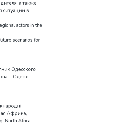
дителя, а также
я ситуации в
egional actors in the
 future scenarios for
стник Одесского
ва. - Одеса:
жнародні
ная Африка
,
ng
,
North Africa
,