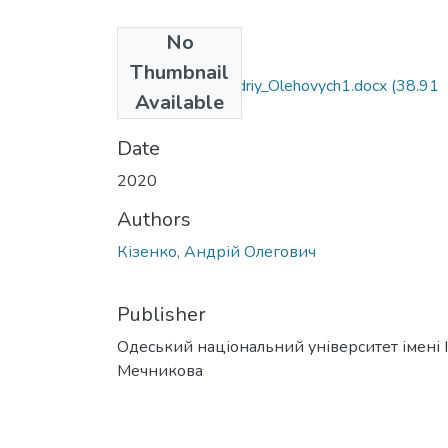
No
Files
Thumbnail
011_Kizenko_Andriy_Olehovych1.docx
(38.91
Available
KB)
Date
2020
Authors
Кізенко, Андрій Олегович
Publisher
Одеський національний університет імені І. 
Мечникова