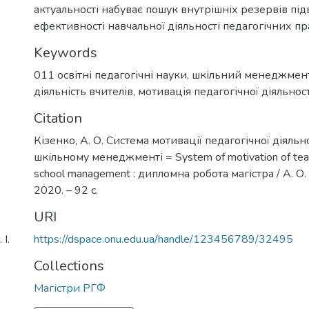
актуальності набуває пошук внутрішніх резервів п
ефективності навчальної діяльності педагогічних пр
Keywords
011 освітні педагогічні науки
,
шкільний менеджмен
діяльність вчителів
,
мотивація педагогічної діяльност
Citation
Кізенко, А. О. Система мотивації педагогічної діяльно
шкільному менеджменті = System of motivation of teach
school management : дипломна робота магістра / А. О.
2020. – 92 с.
URI
І.
https://dspace.onu.edu.ua/handle/123456789/32495
Collections
Магістри РГФ