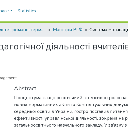
Space
Statistics
Факультет романо-германської філології
Магістри РГФ
дагогічної діяльності вчителі
management
Abstract
Процес гуманізації освіти, який інтенсивно розпоча
нових нормативних актів та концептуальних докум
середньої освіти в України, гостро поставив питан
ефективності управлінської діяльності, зокрема на р
загальноосвітнього навчального закладу. У зв’язку 