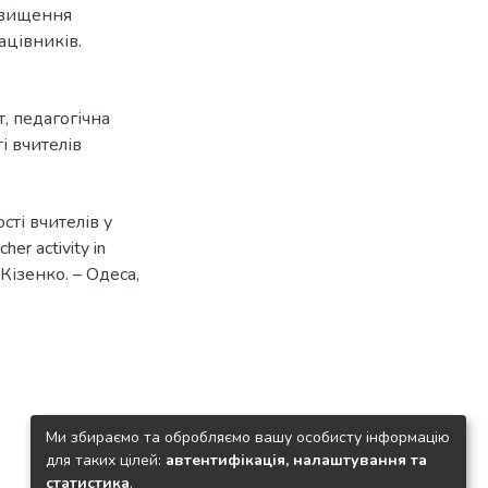
ідвищення
ацівників.
т
,
педагогічна
і вчителів
сті вчителів у
er activity in
 Кізенко. – Одеса,
Ми збираємо та обробляємо вашу особисту інформацію
для таких цілей:
автентифікація, налаштування та
статистика
.