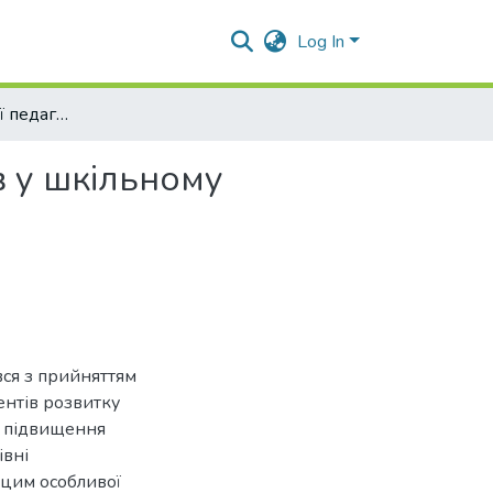
Log In
Система мотивації педагогічної діяльності вчителів у шкільному менеджменті
в у шкільному
вся з прийняттям
ентів розвитку
ня підвищення
івні
з цим особливої