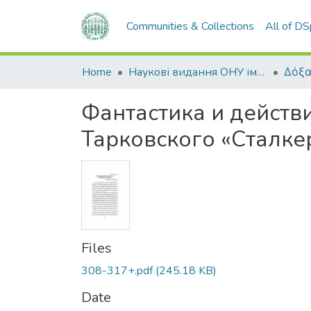
Communities & Collections
All of D
Home
Наукові видання ОНУ імені І. І. Мечникова
Δόξα
Фантастика и действ
Тарковского «Сталке
Files
308-317+.pdf
(245.18 KB)
Date