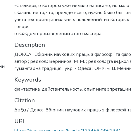
«Сталкер», о котором уже немало написано, но мало 
сказано не то, что, прежде всего, нужно было бы гов
учета тех принципиальных положений, из которых 
говоря
о каждом произведении этого мастера.
Description
ДОКСА : Збiрник наукових праць з фiлософiї та фiлол
автор ; редкол.: Верников, М. М. ; редкол.: [та iн.],кол
ни
гуманiтарна традицiя ; укр. - Одеса : ОНУ iм. I.I. Меч
Keywords
фантастика
,
действительность
,
опыт интерпретации
Citation
Δόξα / Докса. Збірник наукових праць з філософії та 
URI
https://dspace.onu.edu.ua/handle/123456789/1381