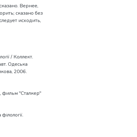
сказано. Вернее,
орить; сказано без
следует исходить,
огiї / Коллект.
.авт. Одеська
никова, 2006.
,
фильм "Сталкер"
філології.