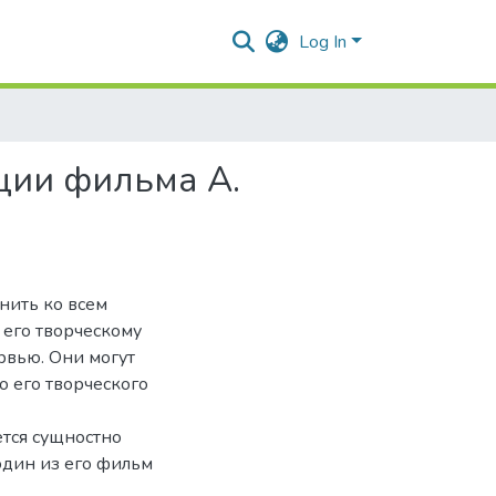
Log In
ции фильма А.
нить ко всем
 его творческому
рвью. Они могут
о его творческого
ется сущностно
один из его фильм