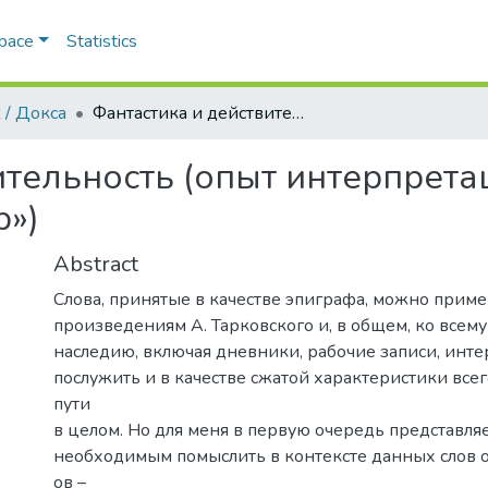
Space
Statistics
 / Докса
Фантастика и действительность (опыт интерпретации фильма А. Тарковского «Сталкер»)
ительность (опыт интерпрета
р»)
Abstract
Слова, принятые в качестве эпиграфа, можно приме
произведениям А. Тарковского и, в общем, ко всему
наследию, включая дневники, рабочие записи, инте
послужить и в качестве сжатой характеристики всег
пути
в целом. Но для меня в первую очередь представля
необходимым помыслить в контексте данных слов 
ов –