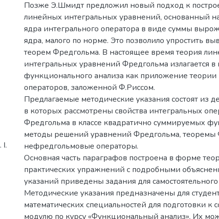
Позже Э.Шмидт предложил новый подход к постро
линейных интегральных уравнений, основанный н
ядра интегрального оператора в виде суммы выро
ядра, малого по норме. Это позволило упростить в
теорем Фредгольма. В настоящее время теория ли
интегральных уравнений Фредгольма излагается в 
функционального анализа как приложение теории
операторов, заложенной Ф.Риссом.
Предлагаемые методические указания состоят из д
в которых рассмотрены свойства интегральных опе
Фредгольма в классе квадратично суммируемых фу
методы решений уравнений Фредгольма, теоремы 
І.
нефредгольмовые операторы.
Основная часть параграфов построена в форме тео
практических упражнений с подробными объяснен
указаний приведены задания для самостоятельного
Методические указания предназначены для студенто
математических специальностей для подготовки к 
модулю по курсу «Функциональный анализ». Их мо