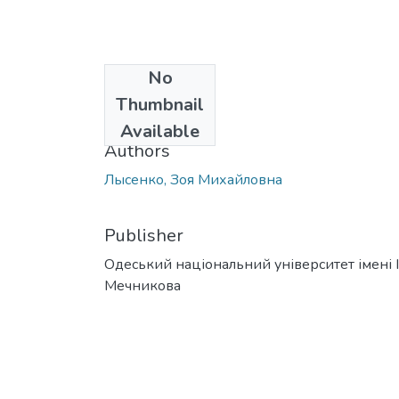
No
Date
Thumbnail
2014
Available
Authors
Лысенко, Зоя Михайловна
Publisher
Одеський національний університет імені І. 
Мечникова