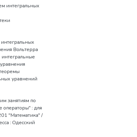
ием интегральных
отеки
 интегральных
нения Вольтерра
,
интегральные
 уравнения
теоремы
ьных уравнений
ким занятиям по
 операторы" : для
201 "Математика" /
есса : Одесский