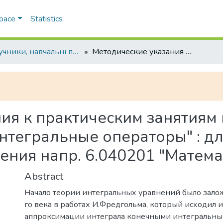
Space
Statistics
Підручники, навчальні посібники та інші науково- та навчально-методичні праці ФМФІТ
Методические указания к практическим занятиям по функциональному анализу к разделу "Интегральные операторы" : для студ. III курса дневной формы обучения напр. 6.040201 "Математика"
ия к практическим занятия
тегральные операторы" : для 
ния напр. 6.040201 "Матема
Abstract
Начало теории интегральных уравнений было залож
го века в работах И.Фредгольма, который исходил 
аппроксимации интеграла конечными интегральны