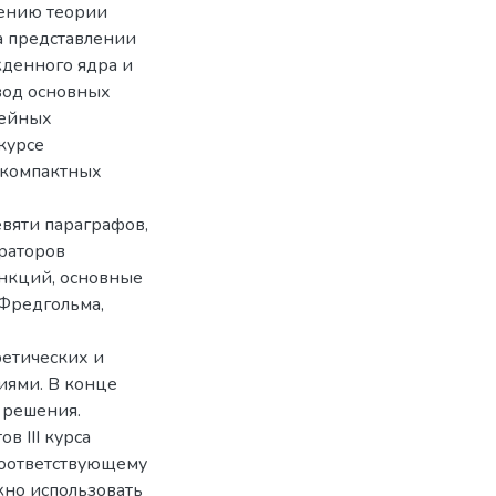
ению теории
а представлении
жденного ядра и
ывод основных
нейных
курсе
 компактных
евяти параграфов,
раторов
нкций, основные
Фредгольма,
ретических и
иями. В конце
 решения.
в III курса
соответствующему
жно использовать