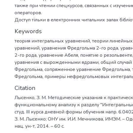
также при чтении спецкурсов, связанных с изучен
операторов.
Доступ тільки в електронних читальних залах біблі
Keywords
теория интегральных уравнений
,
теории линейных
уравнений
,
уравнения Фредгольма 2-го рода
,
урав
2-го рода
,
уравнение Абеля
,
понятие о резольвенте
уравнения с вырожденными ядрами
,
общий случай
Фредгольма
,
сопряженное уравнение Фредгольма
,
Фредгольма
,
примеры нефредгольмовых интеграл
Citation
Лысенко, З. М. Методические указания к практичес
функциональному анализу к разделу "Интегральные
студ. III курса дневной формы обучения напр. 6.040
З. М. Лысенко; ОНУ им. И.И. Мечникова, ИМЭМ. – Од
нац. ун-т, 2014. – 60 с.