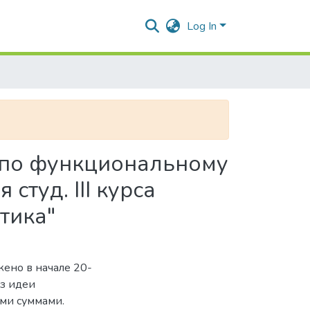
Log In
м по функциональному
студ. III курса
тика"
ено в начале 20-
из идеи
ми суммами.