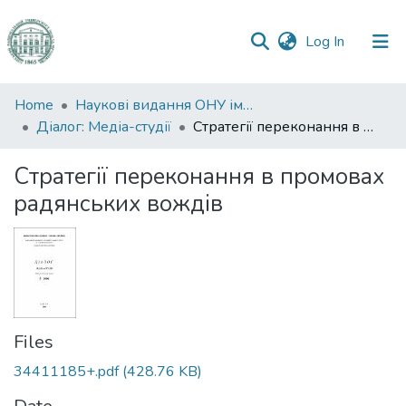
(current)
Log In
Communities
Home
Наукові видання ОНУ імені І. І. Мечникова
&
Діалог: Медіа-студії
Стратегії переконання в промовах радянських вождів
Collections
Стратегії переконання в промовах
All of DSpace
радянських вождів
Statistics
Files
34411185+.pdf
(428.76 KB)