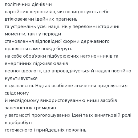
політичних діячів чи
партійних керівників, які позиціонують себе
втілювачами ідейних прагнень
та устремлінь усієї нації. Як у переломні історичні
моменти, так і у періоди
становлення відповідної форми державного
правління саме вожді беруть
на себе обов’язки підбурюючих натхненників та
енергійних підживлювачів
певної ідеології, що впроваджується й надалі постійно
культивується
в суспільстві. Відтак особливе значення приділяється
свідомому
й несвідомому використовуванню ними засобів
запевнення громадян
у вагомості проголошуваних ідей та їх винятковій ролі
в добробуті
тогочасного і прийдешніх поколінь.