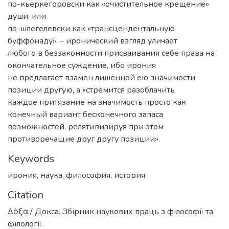
по-кьеркегоровски как «очистительное крещение»
души, или
по-шлегелевски как «трансцендентальную
буффонаду», – иронический взгляд уличает
любого в беззаконности присваивания себе права на
окончательное суждение, ибо ирония
не предлагает взамен лишенной ею значимости
позиции другую, а «стремится разоблачить
каждое притязание на значимость просто как
конечный вариант бесконечного запаса
возможностей, релятивизируя при этом
противоречащие друг другу позиции».
Keywords
ирония
,
наука
,
философия
,
история
Citation
Δόξα / Докса. Збірник наукових праць з філософії та
філології.