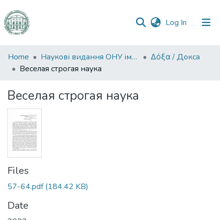
(current)
Log In
Communities
Home
Наукові видання ОНУ імені І. І. Мечникова
Δόξα / Докса
&
Веселая строгая наука
Collections
Веселая строгая наука
All of DSpace
Statistics
Files
57-64.pdf
(184.42 KB)
Date